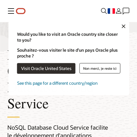
Menu
Close
Would you like to visit an Oracle country site closer
to you?
Lancez-vous avec
Souhaitez-vous visiter le site d’un pays Oracle plus
proche ?
Oracle NoSQL
Visit Oracle United States
Non merci, je reste ici
Database Cloud
See this page for a different country/region
Service
NoSQL Database Cloud Service facilite
le développement d'applications