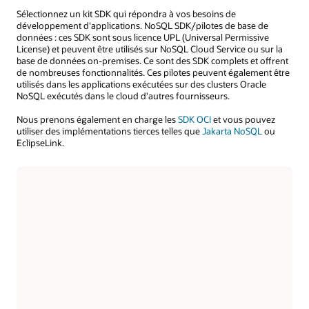
Sélectionnez un kit SDK qui répondra à vos besoins de
développement d'applications. NoSQL SDK/pilotes de base de
données : ces SDK sont sous licence UPL (Universal Permissive
License) et peuvent être utilisés sur NoSQL Cloud Service ou sur la
base de données on-premises. Ce sont des SDK complets et offrent
de nombreuses fonctionnalités. Ces pilotes peuvent également être
utilisés dans les applications exécutées sur des clusters Oracle
NoSQL exécutés dans le cloud d'autres fournisseurs.
Nous prenons également en charge les
SDK OCI
et vous pouvez
utiliser des implémentations tierces telles que
Jakarta NoSQL
ou
EclipseLink.
Application Java
Installez le SDK NoSQL pour Java
Obtenez les informations d'identification de service
et
connectez votre application
Utilisez les API ou un fichier de configuration pour
connecter votre application
pour
En savoir plus sur l'exemple de code
Java