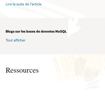
Lire la suite de l'article
Blogs sur les bases de données NoSQL
Tout afficher
Ressources
Base de données NoSQL sur site
Lancez-vous
Documentation
Se lancer avec NoSQL Database Cloud Service en utilisant
Outils et SDK
FAQ : NoSQL Database