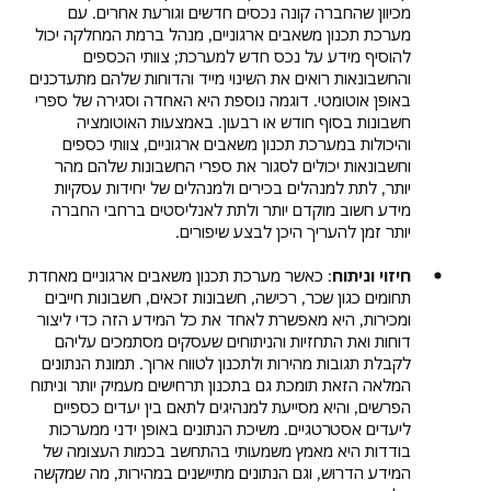
מכיוון שהחברה קונה נכסים חדשים וגורעת אחרים. עם
מערכת תכנון משאבים ארגוניים, מנהל ברמת המחלקה יכול
להוסיף מידע על נכס חדש למערכת; צוותי הכספים
והחשבונאות רואים את השינוי מייד והדוחות שלהם מתעדכנים
באופן אוטומטי. דוגמה נוספת היא האחדה וסגירה של ספרי
חשבונות בסוף חודש או רבעון. באמצעות האוטומציה
והיכולות במערכת תכנון משאבים ארגוניים, צוותי כספים
וחשבונאות יכולים לסגור את ספרי החשבונות שלהם מהר
יותר, לתת למנהלים בכירים ולמנהלים של יחידות עסקיות
מידע חשוב מוקדם יותר ולתת לאנליסטים ברחבי החברה
יותר זמן להעריך היכן לבצע שיפורים.
חיזוי וניתוח
: כאשר מערכת תכנון משאבים ארגוניים מאחדת
תחומים כגון שכר, רכישה, חשבונות זכאים, חשבונות חייבים
ומכירות, היא מאפשרת לאחד את כל המידע הזה כדי ליצור
דוחות ואת התחזיות והניתוחים שעסקים מסתמכים עליהם
לקבלת תגובות מהירות ולתכנון לטווח ארוך. תמונת הנתונים
המלאה הזאת תומכת גם בתכנון תרחישים מעמיק יותר וניתוח
הפרשים, והיא מסייעת למנהיגים לתאם בין יעדים כספיים
ליעדים אסטרטגיים. משיכת הנתונים באופן ידני ממערכות
בודדות היא מאמץ משמעותי בהתחשב בכמות העצומה של
המידע הדרוש, וגם הנתונים מתיישנים במהירות, מה שמקשה