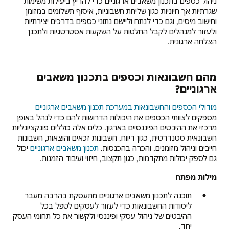
ניהול כספים בתכנון משאבים ארגוניים כדי להריץ ביעילות משימות
שגרתיות אך חיוניות כגון שליחת חשבוניות, איסוף תשלומים במזומן
וחישוב מיסים, וגם כדי לנתח וליישם נתוני כספים בדרכים יצירתיות
ולעזור למנהלים לקבל החלטות על השקעות אסטרטגיות ולתכנן
הצלחה ארגונית.
מהם חשבונאות וכספים בתכנון משאבים
ארגוניים?
מודולי הכספים והחשבונאות במערכת תכנון משאבים ארגוניים
מספקים לצוותי הכספים את היכולות הדרושות להם כדי לנהל באופן
מרכזי את ההיבטים הפיננסיים בארגון. כלים אלה כוללים פונקציונליות
חשבונאית סטנדרטית, כגון דיווח, חשבונות זכאים והוצאות, חשבונות
חייבים וניהול מזומנים, והכרה בהכנסות.
תכנון משאבים ארגוניים
יכול
גם לספק יכולות מתקדמות, כגון תקצוב, חיזוי ועיבוד הזמנות.
מילות מפתח
תוכנה לתכנון משאבים ארגוניים מתעסקת בהרבה מעבר
ליסודות החשבונאות כדי לעזור לעסקים לטפל בכל
ההיבטים של ניהול עסקי ופיננסי ולקשור את כל תחומי העסק
יחד.