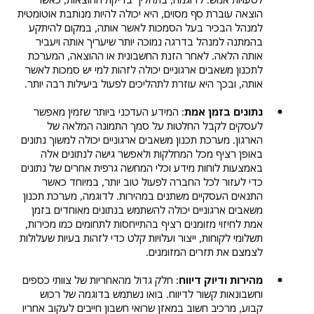
הוצאה עוברת סף מסוים, היא יכולה להיות מנותבת אוטומטית
למנהל הבכיר בעל הסמכות לאשר אותה, במקום להיתקע
בהמתנה למנהל בדרגה נמוכה יותר שיעריך אותה ויעביר
אותה הלאה. לאחר הזנת החשבונית או ההוצאה, המערכת
לתכנון משאבים ארגוניים יכולה לזהות למי יש סמכות לאשר
אותה, ובכך היא עוזרת לתהליכים לפעול ביעילות רבה יותר.
נתונים בזמן אמת
: המידע העדכני ביותר שזמין מאפשר
לעסקים לקבל החלטות על סמך התמונה המלאה של
הארגון. מערכת תכנון משאבים ארגוניים יכולה למשוך נתונים
באופן רציף מכל המחלקות ולאפשר גישה לנתונים אלה
באמצעות לוחות מידע וכלי המחשה גרפית אחרים של נתונים
כדי לעזור לכל החברה לפעול טוב יותר, במיוחד כאשר
התנאים העסקיים משתנים במהירות. לדוגמה, מערכת תכנון
משאבים ארגוניים יכולה להשתמש בנתונים מאוחדים בזמן
אמת לחיזוי מזומנים רציף בהתייחסות לתחומים כמו מכירות,
תשלומי לקוחות, ייצור ועלויות קלט כדי לזהות בעיות שעלולות
לצמצם את תזרים המזומנים.
מהירות ודיוק דיווח
: חלק גדול מהאחריות של צוותי כספים
וחשבונאות קשור לדיווח. בואו נשתמש בדוגמה של רכוש
קבוע, מרכיב חשוב במאזן שרואי חשבון חייבים לעקוב אחריו