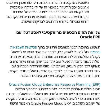
משפטיות או קנסות מהפרות תאימות. מערכות תכנון משאבים
ארגוניים יכולות לעזור במאמץ זה על ידי בדיקה אוטומטית
של בקשות גישה למערכת כדי למנוע הפרה של הפרדת
בקרות משימה. מערכות תכנון משאבים ארגוניים מספקות גם
דוחות ומסלולי ביקורת הדרושים לבדיקות תאימות.
שנו את תחום הכספים מריאקטיבי לאסטרטגי עם
Oracle ERP
השימוש בתוכנת תכנון משאבים ארגוניים בתוך
פונקציות חשבונאות
וכספים
יכול להועיל לעסק כולו, ולחבר את הצד הפיננסי לתפעולי
לקבלת החלטות ויעילות משופרות. מערכות תכנון משאבים ארגוניים
יכולות לעזור לחברות לפעול טוב יותר בכך שהן יוצרות מקור נתונים
משותף לכל חלקי העסק, משתפות t, נתוני המחלקה הנוכחיים עם
צוותי כספים וחשבונאות כדי לשפר את הדיוק והיעילות סביב תקצוב,
חיזוי, דיווח, רכש, ניהול פרויקטים, משילות, סיכונים ותאימות.
Oracle Fusion Cloud Enterprise Resource Planning (ERP)
מציע יכולות משולבות רבות כדי לעזור לארגונים להפוך תהליכי
כספים וחשבונאות לאוטומטיים ולשפר את היעילות התפעולית, כמו גם
ניתוח נתונים כדי להגיב לשינויים בשוק ולקדם צמיחה. כחבילה מקיפה
של יישומים משולבים, Oracle Fusion Cloud ERP מאפשר זרימת