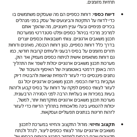
תחזיות מזומנים.
דיווח כספי
: דוחות כספיים הם מה שעסקים משתמשים בו
כדי לדווח על התקינות והביצועים של עסק בפני מנהלים
בכירים פנימיים ובעלי עניין חיצוניים, מה שהופך אותם
למרכיב מרכזי בניהול כספים ופלט סטנדרטי ממערכות
תכנון משאבים ארגוניים. צוותי חשבונאות וכספים יוצרים
בדרך כלל דוחות כספיים, כגון דוחות הכנסה, מאזנים ודוחות
תזרים מזומנים על בסיס רבעוני ולעיתים קרובות חודשי, כמו
גם דוחות מותאמים אישית לניתוח כספים מעמיק ואד הוק.
מערכות תכנון משאבים ארגוניים יכולות לשפר את התהליך
הזה באופן דרמטי באוטומציה של האיסוף והעיבוד של
נתונים פיננסיים כדי לעזור להפחית שגיאות ולהבטיח דיוק
ועקביות בדיווח הכספי. תכנון משאבים ארגוניים יכול גם
לעזור לצוותי כספים לפקח על דוחות על בסיס קבוע ולזהות
בעיות במכירות או בעלויות הרבה לפני הסגירה הרבעונית.
מערכות תכנון משאבים ארגוניים מתקדמות יותר, למשל,
יכולות להטמיע בינה מלאכותית בתהליך הדיווח כדי לעזור
לזהות חריגות בנתונים תפעוליים ועסקאות.
תקצוב וחיזוי
: מודול התקצוב והחיזוי במערכת לתכנון
משאבים ארגוניים עוזר לצוותי כספים ליצור, לנהל ולנתח
תקציבים שהם הבסיס למחזור התכנון והניתוח הכספי של