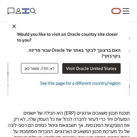
תפריט
Close
Would you like to visit an Oracle country site closer
ERP עבור ניהול חשבונות וכספים
to you?
האם ברצונך לבקר באתר של Oracle עבור מדינה
נטלי גליורדי | אסטרטגית תוכן | 14 באוגוסט 2024
בקרבתך?
Visit Oracle United States
לא, תודה. אשאר כאן
See this page for a different country/region
תוכנת תכנון משאבים ארגוניים (ERP) היא חבילה של יישומים
הפועלים יחד כדי לעזור לחברה לנהל את כל העסק שלה, לא רק
את הפונקציות הפיננסיות. אך חשבונאות וניהול כספים הם רכיבי ליבה
של כל מערכות תכנון המשאבים הארגוניים. החברות מסתמכות על