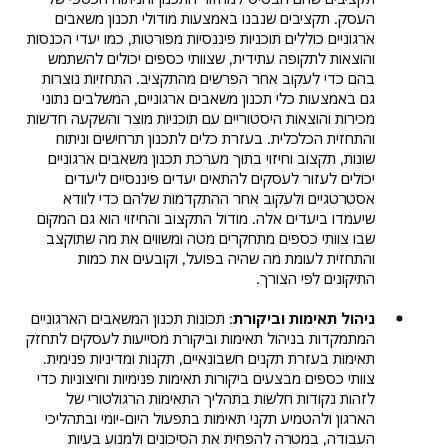
העסק. תקציבים שנבנו באמצעות מודולי תכנון משאבים
ארגוניים כוללים תוכניות פיננסיות מפורטות, כמו יעדי הכנסות
והוצאות לתקופה עתידית, שצוותי כספים יכולים להשתמש
בהם כדי לעקוב אחר הפרשים מהתקציב. התחזיות נוצרות
גם באמצעות כלי תכנון משאבים ארגוניים, המשלבים נתוני
מכירות והוצאות היסטוריים עם תוכניות מוצר והשקעה חדשות
והתחזית הכלכלית. בעזרת כלים לתכנון תרחישים וניתוח
שונות, תקצוב וחיזוי בתוך מערכת תכנון משאבים ארגוניים
יכולים לעזור לעסקים להתאים יעדים פיננסיים ליעדים
אסטרטגיים ולעקוב אחר ההתקדמות שלהם כדי לוודא
שיעמדו ביעדים אלה. מודול התקצוב והחיזוי הוא גם המקום
שבו צוותי כספים מתחקרים מטה ומשווים את מה שתוקצב
והתחזית לעומת מה שהיה בפועל, וקובעים את כמות
התיקונים לפי הצורך.
ניהול תאימות וביקורת
: תכונות תכנון המשאבים הארגוניים
המתמקדות בניהול תאימות וביקורת מסייעות לעסקים לתחזק
תאימות בעזרת תקנים חשבונאיים, תקנות ומדיניות פנימית.
צוותי כספים מבצעים ביקורות תאימות פנימיות וחיצוניות כדי
לזהות נקודות חלשות בתהליך התאימות הרגולטורי של
הארגון ולהטמיע תקני תאימות בתפעול היום-יומי ובתהליכי
העבודה, במטרה להפחית את הסיכונים ולמנוע בעיות