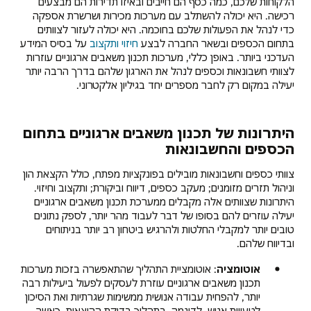
הלקוחות שלכם, כמה כסף הם חייבים ובאיזו תדירות הם מבצעים
רכישה. היא יכולה להשתלב עם מערכות מכירות ושרשרת אספקה
כדי לנהל את הפעולות שלכם בחוכמה. היא יכולה לעזור לצוותים
בתחום הכספים ובשאר החברה לבצע
חיזוי ותקצוב
על בסיס המידע
העדכני ביותר. באופן כללי, מערכות תכנון משאבים ארגוניים עוזרות
לצוותי חשבונאות וכספים לנהל את הארגון שלהם בדרך הרבה יותר
יעילה במקום רק לחבר מספרים יחד בגיליון אלקטרוני.
היתרונות של תכנון משאבים ארגוניים בתחום
הכספים והחשבונאות
צוותי כספים וחשבונאות מובילים בפונקציות מפתח, כולל הקצאת הון
וניהול תזרים מזומנים; מעקב כספים, דיווח וביקורת; ותקצוב וחיזוי.
היתרונות שצוותים אלה מקבלים ממערכת תכנון משאבים ארגוניים
יעילה עוזרים להם בסופו של דבר לעבוד מהר יותר, לספק נתונים
טובים יותר למקבלי החלטות ולהרגיש ביטחון רב יותר בניתוחים
ובדיווח שלהם.
אוטומציה
: אוטומציית התהליך שהתאפשרה בזכות מערכות
תכנון משאבים ארגוניים עוזרת לעסקים לפעול ביעילות רבה
יותר, להפחית עבודה אנושית ממשימות שגרתיות ואת הסיכון
לטעויות אנוש. לדוגמה, בתהליך בדיקת ההוצאות, כאשר