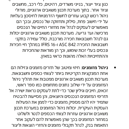
כגון ציוד ייצור, בנייני משרדים, רהיטים, כלי רכב, מחשבים
וציוד אחר. בתוך מערכת תכנון משאבים ארגוניים, מודולי
ניהול רכוש קבוע עוזרים לחשוף הזדמנויות לחיסכון בעלויות
על ידי חישוב פחת, סילוק ותחזוקה של נכסים, ובכך הם
מאפשרים לעסקים לנהל את מחזורי החיים של הנכסים
מרכישה ועד גריעה. מערכות תכנון משאבים ארגוניים יכולות
גם לנהל חשבונאות חכירה מורכבת, כולל עמידה בתקני
חשבונאות החכירה ASC 842 ו-IFRS 16 במהלך חיי חכירות
ונכסים בעלי זכות שימוש, וכך הן מוודאות שהחכירות
וההתחייבויות האלה מהוונות כראוי במאזן.
ניהול מזומנים
: חיזוי ומיטוב של תזרים מזומנים ונזילות הם
אחת הפונקציות הקריטיות ביותר לצוותי כספים וחשבונאות.
מערכות תכנון משאבים ארגוניים ממטבות את תהליך ניהול
המזומנים על ידי שילוב נתונים מתחומים כמו ספר ראשי,
זכאים, חייבים וגיליון שכר כדי לתת לעסקים נראות ישירה אל
תזרימי המזומנים הנכנסים והיוצאים, והן מסייעות להבטיח
שתמיד יהיו להם מספיק מזומנים כדי לממן את הפעילות
העסקית העיקרית. יכולות ניהול המזומנים במערכת תכנון
משאבים ארגוניים עוזרות לצוותי הכספים לנטר ולשלוט
במחזור המזומנים בכך שהן מאפשרות להם לעקוב אחר
התאמות בנק, לנהל תקבולי מזומנים והחזרי הוצאות וליצור