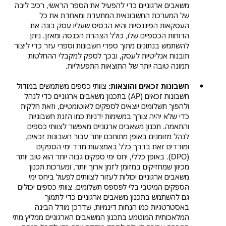
משאבים ארגוניים כדי להפעיל את הספר הראשי, רכיב ליבה
של המערכת החשבונאית המתעדת ומאחדת את כל
העסקאות הפיננסיות והיא הבסיס שעליו עסק בונה את
הדוחות הכספיים שלו, כולל הצהרת הכנסה ומאזן. ניתן
להשתמש בנתונים מתוך ספרי חשבונות וספרי עזר כדי ליצור
תובנות אנליטיות לעסק, ובכך לספק למקבלי ההחלטות
תמונה טובה יותר של התוצאות התפעוליות.
חשבונות זכאים והוצאות
: צוותי כספים משתמשים במודול
חשבונות זכאים (AP) בתכנון משאבים ארגוניים כדי לנהל
ולהפוך תשלומים יוצאים לספקים לאוטומטיים, וזאת חלקית
כדי שלא יהיה צורך במשימות ידניות כמו הזנת חשבוניות
והתאמה. תכנון משאבים ארגוניים מאפשר לצוותי כספים
לנהל מזומנים באופן מתוחכם יותר עבור חשבונות זכאים,
ומודדים זאת בדרך כלל באמצעות מדד ימי הספקים
(DPO). באופן כללי, יחס ימי ספקים גבוה יותר הוא טוב יותר
מכיוון שמחזיקים במזומן לזמן ארוך יותר, ומערכות תכנון
משאבים ארגוניים יכולות לעזור לצוותים לפעול ביחס ימי
הספקים המיטבי בלי לפספס תשלומים. צוותי כספים יכולים
גם להשתמש בתכנון משאבים ארגוניים כדי לתמוך
באסטרטגיות כמו הנחות דינמיות, שדרכן מודל הבינה
המלאכותית המוטמע בתכנון המשאבים הארגוניים ממליץ מתי