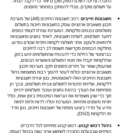
החברה צריכה לשלם לספק מוקדם יותר כדי לקבל הנחה
על תשלום מוקדם, מבלי להסתכן במחסור מזומנים.
חשבונות חייבים
: רכיב חשבונות החייבים (AR) של מערכת
תכנון משאבים ארגוניים עוסק בחשבוניות חייבות בתשלום
ותשלומים נכנסים מלקוחות. המערכת עוזרת לצוותי כספים
לתעד תשלומים, לשלוח חשבוניות, לאחד נתונים מחשבוניות
ולהתאים ולעקוב אחר תשלומי לקוחות ויתרות שטרם נפרעו.
מחלקות הכספים מקדישות תשומת לב רבה לחייבים
כברומטר של נזילות כדי להבטיח שהתשלומים יגיעו בזמן,
שהלקוחות יקבלו את תנאי התשלום והאשראי הנכונים,
ושהעסק שומר על תזרים מזומנים תקין. מערכות תכנון
משאבים ארגוניים יכולות לעזור להפוך רבות ממשימות ניהול
חשבונות החייבים האלו לאוטומטיות, כגון יצירת חשבוניות
ללקוחות, שליחת תזכורות לתשלום וגביית תשלומים, ובכך הן
מפחיתות את הצורך בהזנת נתונים ועיבוד תשלומים ידניים
תוך כדי שהן משפרות את הנראות הפיננסית בזמן אמת, כולל
יתרות מזומנים ותחזיות. המערכת יכולה לדווח ולתת לוחות
מידע על מדדי ביצועי מפתח של חשבונות חייבים, כגון מדד
ימי הלקוחות (DSO).
ניהול רכוש קבוע
: רכוש קבוע מתייחס לכל הדברים
הפיזיים שבבעלות החברה לשימוש ארוך טווח בניהול העסק,