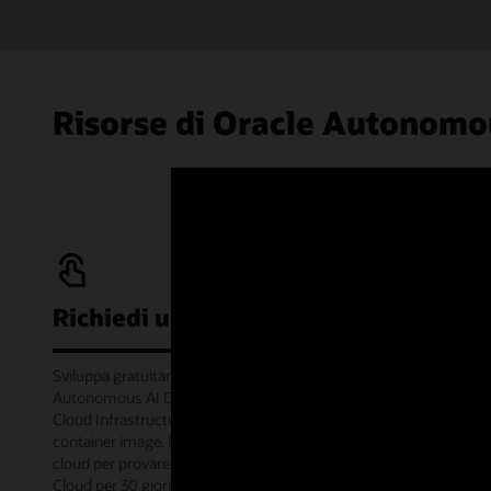
Risorse di Oracle Autonomo
Richiedi una prova gratuita
Sviluppa gratuitamente con il servizio Oracle
Autonomous AI Database Always Free su Oracle
Cloud Infrastructure oppure offline tramite
container image. Inoltre, ricevi 300 dollari di credito
cloud per provare una vasta gamma di servizi Oracle
Cloud per 30 giorni tramite Oracle Cloud Free Tier.