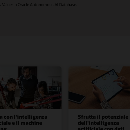
ss Value su Oracle Autonomous AI Database.
a con l'intelligenza
Sfrutta il potenziale
ciale e il machine
dell'intelligenza
ing
artificiale con dati