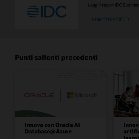
Leggi il report IDC Busine
Leggi il report (PDF)
Punti salienti precedenti
Innova con Oracle AI
Innov
Database@Azure
artifi
learn