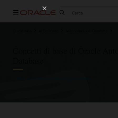
Menu
Oracle Italia
AI Database
Autonomous AI Database
Concetti di base di Oracle Au
Database
Prova Autonomous AI Database gratuitamente