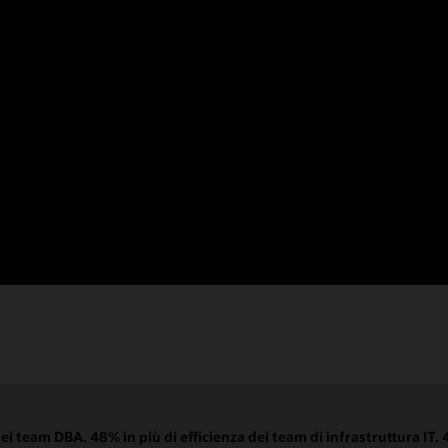
Documentazione
Trova le risposte di cui hai bisogno nella
documentazione completa di Autonomous AI
Database.
dei team DBA. 48% in più di efficienza dei team di infrastruttura IT. 