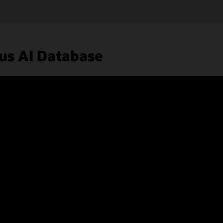
us AI Database
LiveLabs
Prova Oracle Autonomous AI Database con i nostri
tutorial online gratuiti. Gli argomenti includono
provisioning e caricamento dei dati, esecuzione di
analytics avanzati, sviluppo delle app e altro ancora