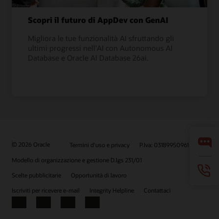
Scopri il futuro di AppDev con GenAI
Migliora le tue funzionalità AI sfruttando gli
ultimi progressi nell'AI con Autonomous AI
Database e Oracle AI Database 26ai.
© 2026 Oracle
Termini d'uso e privacy
P.Iva: 03189950961
Modello di organizzazione e gestione D.lgs 231/01
Scelte pubblicitarie
Opportunità di lavoro
Iscriviti per ricevere e-mail
Integrity Helpline
Contattaci
Facebook
X
LinkedIn
YouTube