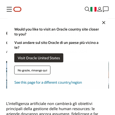
Menu
Close
Would you like to visit an Oracle country site closer
Come l'intelligenza artificiale
to you?
contribuirà a cambiare l'HRM
Vuoi andare sul sito Oracle di un paese più vicino a
te?
Alex Chan | Content Strategist | 7 agosto 2024
Visit Oracle United States
No grazie, rimango qui
See this page for a different country/region
L'intelligenza artificiale non cambierà gli obiettivi
principali della gestione delle human resources: le
aziende dovranno ancora assumere, fidelizzare e far