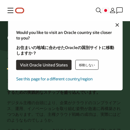
メニュー
Close
Would you like to visit an Oracle country site closer
to you?
お住まいの地域に合わせたOracleの国別サイトに移動
主権クラウド戦略の導入方法
しますか？
Visit Oracle United States
移動しない
See this page for a different country/region
主権クラウド戦略を実施するための経営陣向けのチェックリス
トです。リスクに対処し、主権境界内でイノベーションを実現
するための実践的なステップを盛り込んでいます。
デジタル主権の台頭により、企業がクラウドのコンプライアン
ス、運用、イノベーションを取り組む姿勢が急速に再構築され
つつあります。では、主権クラウド戦略の成功は、実際にはど
のようなものでしょうか。