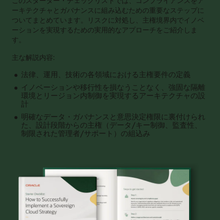
このスターター・チェックリストでは、コンプライアンスをア
ーキテクチャとガバナンスに組み込むための重要なステップに
ついてまとめています。リスクに対処し、主権境界内でイノベ
ーションを実現するための実用的なアプローチをご紹介しま
す。
主な解説内容:
法律、運用、技術の各領域における主権要件の定義
イノベーションや移行性を損なうことなく、強固な隔離
環境とリージョン内制御を実現するアーキテクチャの設
計
明確なデータ・ガバナンスと意思決定権限に裏付けられ
た、設計段階からの主権（データ/キー制御、監査性、
制限された管理者/サポート）の組込み