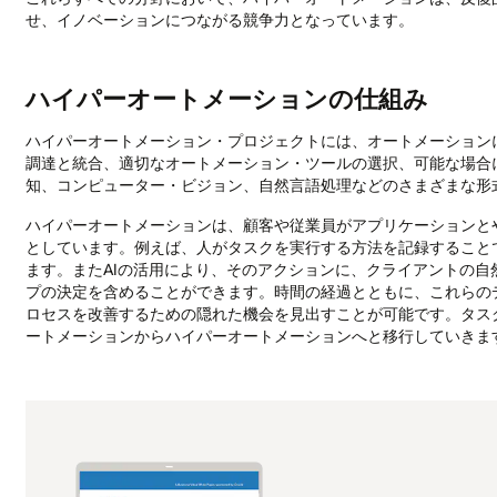
せ、イノベーションにつながる競争力となっています。
タ
と
デ
ー
ハイパーオートメーションの仕組み
タ
統
ハイパーオートメーション・プロジェクトには、オートメーション
合
調達と統合、適切なオートメーション・ツールの選択、可能な場合
自
知、コンピューター・ビジョン、自然言語処理などのさまざまな形式
動
化
ハイパーオートメーションは、顧客や従業員がアプリケーションと
ツ
としています。例えば、人がタスクを実行する方法を記録すること
ー
ます。またAIの活用により、そのアクションに、クライアントの
ル：
プの決定を含めることができます。時間の経過とともに、これらの
デ
ロセスを改善するための隠れた機会を見出すことが可能です。タス
ー
ートメーションからハイパーオートメーションへと移行していきま
タ・
オ
ー
ケ
ス
ト
レ