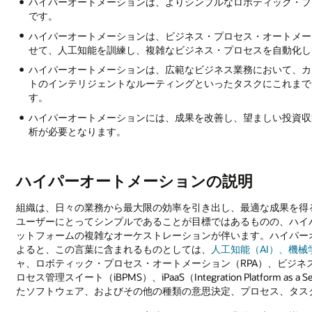
ト
ハイパーオートメーションは、よりシンプルなロボティック・プ
メ
です。
ー
ハイパーオートメーションは、ビジネス・プロセス・オートメー
シ
せて、人工知能を訓練し、複雑なビジネス・プロセスを自動化し
ョ
ハイパーオートメーションは、広範なビジネス業務において、カ
ン
トのインテリジェントなルーティングといったタスクにこれまで
す。
エ
ハイパーオートメーションには、成果を改善し、望ましい投資収
キ
析が必要となります。
ス
パ
ー
ハイパーオートメーションの説明
ト:
業
界
組織は、日々の業務から最大限の効率を引き出し、最適な成果を得
知
ユーザーにとってシンプルであることが目標ではあるものの、ハイ
識
ットフォームの複雑なオーケストレーションが伴います。ハイパーオー
と
よると、この言葉に含まれるものとしては、
人工知能（AI）、機械
タ
ャ、ロボティック・プロセス・オートメーション（RPA）、ビジネ
ス
ロセス管理スイート（iBPMS）、iPaaS（Integration Platfor
ク
たソフトウェア、およびその他の種類の意思決定、プロセス、タス
に