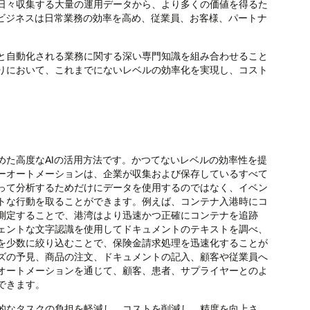
日々収集する大量の運用データから、より多くの価値を得るた
、ビジネスは日常業務の効率を高め、従業員、お客様、パートナ
と自動化される業務に関する深い専門知識を組み合わせること
りにおいて、これまでにないレベルの効率化を実現し、コスト
めた高度なAIの活用方法です。かつてないレベルの効率性を提
ーオートメーションは、企業が収集および保存しているすべて
って分析するためだけにデータを使用するのではなく、イベン
トな行動を取ることができます。例えば、コンテナ入港時にコ
測定することで、港湾はより迅速かつ正確にコンテナを追跡
ェントな文字認識を使用してドキュメントのテキストを調べ、
を少数に絞り込むことで、保険金請求処理を迅速化することが
ズの予見、商品の注文、ドキュメントの記入、顧客や従業員へ
オートメーションを通じて、顧客、患者、サプライヤーとのよ
できます。
的なタスクの負担を軽減し、コストを削減し、精度を向上さ