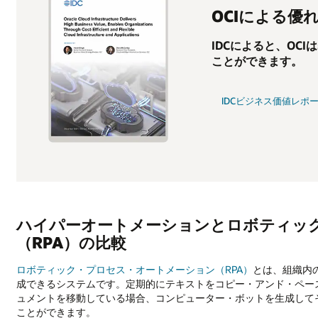
ー
OCIによる優
シ
ョ
IDCによると、OCI
ン
ことができます。
と
ロ
ボ
IDCビジネス価値レポ
テ
ィ
ッ
ク・
プ
ロ
セ
ス・
ハイパーオートメーションとロボティッ
オ
ー
（RPA）の比較
ト
メ
ロボティック・プロセス・オートメーション（RPA）
とは、組織内
ー
成できるシステムです。定期的にテキストをコピー・アンド・ペー
シ
ュメントを移動している場合、コンピューター・ボットを生成して
ョ
ことができます。