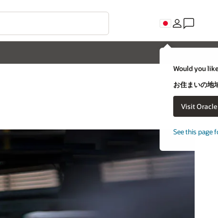
Would you like
お住まいの地域
Visit Oracl
See this page f