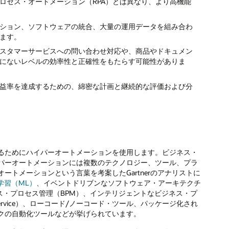
ロセス・オートメーション（RPA）とは異なり、より高機能
ション、ソフトウェアの統合、大量の運用データを組み合わ
ます。
スタマーサービスへの問い合わせ対応や、商品やドキュメン
にないレベルの効率性と正確性をもたらす可能性がありま
益率を達成するための、綿密な計画と継続的な評価および分
るためにハイパーオートメーションを使用します。ビジネス・
パーオートメーションには複数のテクノロジー、ツール、プラ
トメーションという言葉を考案したGartnerのアナリストに
学習（ML）
、イベントドリブンなソフトウェア・アーキテクチ
ス・プロセス管理（BPM）、インテリジェントなビジネス・プ
m as a Service）、ローコード/ノーコード・ツール、パッケージ化され
クの自動化ツールなどが挙げられています。