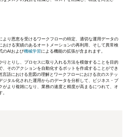
により恩恵を受けるワークフローの特定、適切な運用データの
における実績のあるオートメーションの再利用、そして異常検
のAIおよび
機械学習
による機能の拡張が含まれます。
やりとりし、プロセスに取り入れる方法を模倣することを目的
で、そのアクションを自動化するボットを作成することができ
自然言語における意図の理解とワークフローにおける次のステッ
デジタル化された運用からのデータを分析して、ビジネス・プ
クがより複雑になり、業務の速度と精度が高まるにつれて、オ
す。