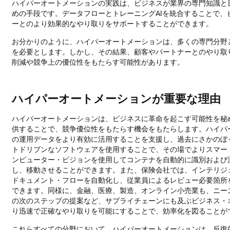
ハイパーオートメーションの実践は、ビジネスが業界の専門知識と
関
めの手段です。データフローとトレーニングAIを統合することで
す
ーとのより効果的なやり取りをサポートすることができます。
る
専
お分かりのように、ハイパーオートメーションは、多くの専門分野
門
を必要とします。しかし、その結果、顧客やパートナーとのやり取
知
削減や競争上の優位性をもたらす可能性があります。
識
ビ
ジ
ハイパーオートメーションが重要な理由
ネ
ス・
ア
ハイパーオートメーションは、ビジネスに革命を起こす可能性を秘
プ
供することで、競争優位性をもたらす機会をもたらします。ハイパ
リ
の運用データをより有効に活用することを支援し、過去にさかのぼ
ケ
トドリブンなソフトウェアを使用することで、その場でよりスマー
ー
ンピューター・ビジョンを使用してコンテナを自動的に識別および
シ
し、移動させることができます。また、保険会社では、インテリジ
ョ
ドキュメント・フローを自動化し、従業員によるレビュー必要箇所
ン:
できます。同様に、金融、医療、製造、オンライン小売業も、ニー
運
の次のステップの提案など、サプライチェーンにも及ぶビジネス・
用
り迅速で正確なやり取りを可能にすることで、効率化を図ることが
デ
これらすべての分野において、ハイパーオートメーションは、反復
ー