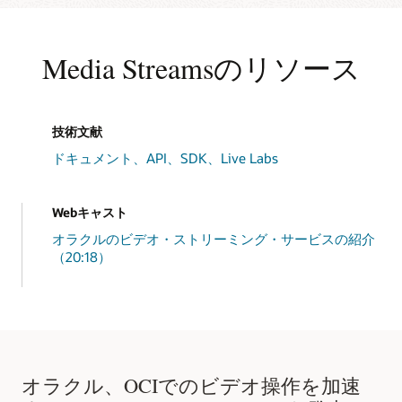
ミ
MediastreamsDemoApp
.
printString
(
"\n"
ン
Scanner
 input 
=
new
Scanner
(
System
.
i
グ
String
 inputBucketName 
=
 input
.
nextL
用
Media Streamsのリソース
MediastreamsDemoApp
.
printString
(
"\n"
の
String
 inputPlaylistName 
=
 input
.
nex
動
画
        input
.
close
(
)
;
マ
        inputs
[
0
]
=
 inputBucketName
;
ニ
        inputs
[
1
]
=
 inputPlaylistName
;
フ
技術文献
return
 inputs
;
ェ
}
ス
ドキュメント、API、SDK、Live Labs
ト・
// Print Function
フ
public
static
void
printString
(
Object
 st
ァ
System
.
out
.
println
(
stringtoPrint
)
;
イ
Webキャスト
System
.
out
.
println
(
stringtoPrint2
)
;
ル
}
を
オラクルのビデオ・ストリーミング・サービスの紹介
顧
（20:18）
客
// Media Client Creation by default with
の
// Toggle the other java lines in this c
フ
public
static
MediaServicesClient
connec
ァ
InstancePrincipalsAuthenticationDeta
イ
ル
MediaServicesClient
 mediaClient 
=
n
リ
// User Principal
ポ
// Read config from the profile DEFA
ジ
オラクル、OCIでのビデオ操作を加速
// AuthenticationDetailsProvider aut
ト
// MediaServicesClient mediaClient =
リ