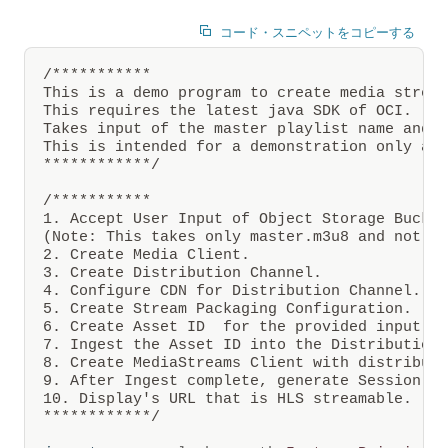
ア
ッ
プ
コード・スニペットをコピーする
ロ
ー
/***********

ド
さ
This is a demo program to create media stream
れ
This requires the latest java SDK of OCI.

ま
Takes input of the master playlist name and r
す。
This is intended for a demonstration only and
Oracle
************/
Cloud
Infrastructure
Media
/***********

Flow
1. Accept User Input of Object Storage Bucket
を
(Note: This takes only master.m3u8 and not su
通
2. Create Media Client. 

じ
て、
3. Create Distribution Channel.

設
4. Configure CDN for Distribution Channel.

定
5. Create Stream Packaging Configuration.

可
6. Create Asset ID  for the provided input ma
能
7. Ingest the Asset ID into the Distribution 
な
時
8. Create MediaStreams Client with distributi
間
9. After Ingest complete, generate Session To
間
10. Display's URL that is HLS streamable. 

隔
************/
か
ら