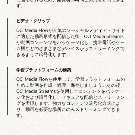
た、
import
com
.
oracle
.
bmc
.
mediaservices
.
model
.
Cr
す。
ス
import
com
.
oracle
.
bmc
.
mediaservices
.
model
.
In
ト
import
com
.
oracle
.
bmc
.
mediaservices
.
requests
リ
import
com
.
oracle
.
bmc
.
mediaservices
.
model
.
Ed
ー
ビデオ・クリップ
import
com
.
oracle
.
bmc
.
mediaservices
.
model
.
St
ミ
ン
import
com
.
oracle
.
bmc
.
mediaservices
.
model
.
Cr
OCI Media Flowが人気のソーシャルメディア・サイト
グ
import
com
.
oracle
.
bmc
.
mediaservices
.
model
.
St
に適した動画形式を配信した後、OCI Media Streams
用
import
com
.
oracle
.
bmc
.
mediaservices
.
model
.
As
が動画コンテンツをパッケージ化し、携帯電話やゲー
に
import
com
.
oracle
.
bmc
.
mediaservices
.
requests
動
ム機などのさまざまなデバイスからストリーミングで
import
com
.
oracle
.
bmc
.
mediaservices
.
model
.
Ge
画
きるように暗号化します。
の
import
com
.
oracle
.
bmc
.
mediaservices
.
requests
複
import
com
.
oracle
.
bmc
.
mediaservices
.
response
数
import
com
.
oracle
.
bmc
.
mediaservices
.
model
.
Me
学習プラットフォームの構築
の
バ
import
org
.
json
.
simple
.
*
;
リ
OCI Media Flowを使用して、学習プラットフォームの
ア
import
org
.
json
.
simple
.
parser
.
*
;
ために動画を作成、処理、保存しましょう。その後、
ン
import
java
.
util
.
Collections
;
OCI Media Streamsを使用してコンテンツをパッケー
ト
import
java
.
util
.
*
;
を
ジ化および暗号化し、セキュアな配信とストリーミン
import
java
.
util
.
Scanner
;
作
グを実現します。強力なコンテンツ暗号化方式によ
成
り、動画を必要な場所にのみストリーミングできま
し、
public
class
MediastreamsDemoApp
{
HLS
す。
ス
// User Input 
ト
public
static
String
[
]
getUserInput
(
)
{
リ
String
[
]
 inputs 
=
new
String
[
2
]
;
ー