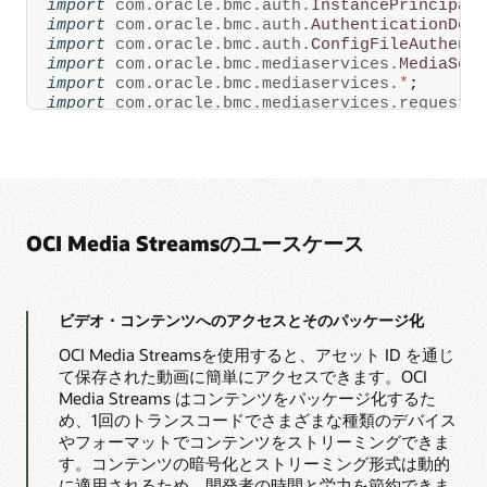
動
import
com
.
oracle
.
bmc
.
auth
.
InstancePrincipal
画
import
com
.
oracle
.
bmc
.
auth
.
AuthenticationDet
の
import
com
.
oracle
.
bmc
.
auth
.
ConfigFileAuthent
サ
import
com
.
oracle
.
bmc
.
mediaservices
.
MediaSer
ム
import
com
.
oracle
.
bmc
.
mediaservices
.
*
;
ネ
イ
import
com
.
oracle
.
bmc
.
mediaservices
.
requests
ル
import
com
.
oracle
.
bmc
.
mediaservices
.
response
静
import
com
.
oracle
.
bmc
.
mediaservices
.
model
.
*
;
止
import
com
.
oracle
.
bmc
.
mediaservices
.
requests
画
import
com
.
oracle
.
bmc
.
mediaservices
.
requests
を
作
import
com
.
oracle
.
bmc
.
mediaservices
.
requests
成
import
com
.
oracle
.
bmc
.
mediaservices
.
requests
し、
OCI Media Streamsのユースケース
import
com
.
oracle
.
bmc
.
mediaservices
.
requests
OCI
import
com
.
oracle
.
bmc
.
mediaservices
.
response
Object
import
com
.
oracle
.
bmc
.
mediaservices
.
response
Storage
に
import
com
.
oracle
.
bmc
.
mediaservices
.
response
保
import
com
.
oracle
.
bmc
.
mediaservices
.
response
ビデオ・コンテンツへのアクセスとそのパッケージ化
存
import
com
.
oracle
.
bmc
.
mediaservices
.
response
で
OCI Media Streamsを使用すると、アセット ID を通じ
import
com
.
oracle
.
bmc
.
mediaservices
.
model
.
In
き
て保存された動画に簡単にアクセスできます。OCI
import
com
.
oracle
.
bmc
.
mediaservices
.
model
.
Me
ま
す。
Media Streams はコンテンツをパッケージ化するた
import
com
.
oracle
.
bmc
.
mediaservices
.
model
.
St
OCI
import
com
.
oracle
.
bmc
.
mediaservices
.
model
.
St
め、1回のトランスコードでさまざまな種類のデバイス
Media
import
com
.
oracle
.
bmc
.
mediaservices
.
model
.
St
やフォーマットでコンテンツをストリーミングできま
Flow
import
com
.
oracle
.
bmc
.
mediaservices
.
MediaStr
は
す。コンテンツの暗号化とストリーミング形式は動的
import
com
.
oracle
.
bmc
.
mediaservices
.
model
.
Cr
ま
に適用されるため、開発者の時間と労力を節約できま