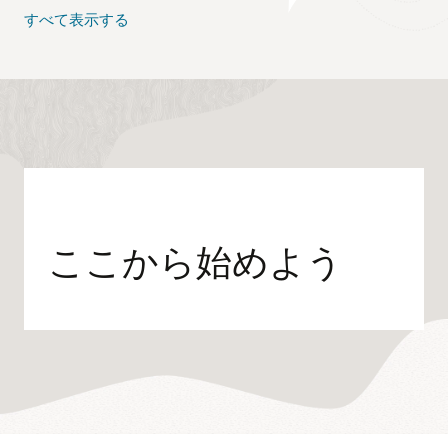
メ
CreateStreamDistributionChannelRespo
すべて表示する
タ
StreamDistributionChannel
 dc 
=
 respo
デ
return
 dc
;
ー
}
タ
//Create CDN - In this case, its OCI Edg
付
き
public
static
void
createCDN
(
MediaServic
の
String
 channelId 
=
 dc
.
getId
(
)
;
JSON
CreateStreamCdnConfigRequest
  reques
フ
ァ
CreateStreamCdnConfigResponse
 respon
イ
ル
StreamCdnConfig
 cdnConfig 
=
 response
を
}
作
// Create Streaming Package Configuratio
成
ここから始めよう
// By default Unencrypted in this code. 
し
public
static
StreamPackagingConfig
crea
ま
す。
String
 channelId 
=
 dc
.
getId
(
)
;
OCI
// Unencrypted Stream
Media
CreateStreamPackagingConfigRequest
  
Flow
// AES 128 encrypted stream
は、
//CreateStreamPackagingConfigRequest
ス
ト
CreateStreamPackagingConfigResponse
 
リ
StreamPackagingConfig
 packageConfig 
ー
return
 packageConfig
;
ミ
}
ン
// Create Media Asset ID for given maste
グ