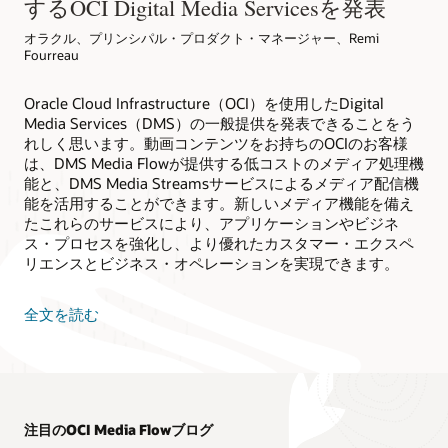
するOCI Digital Media Servicesを発表
に
return
 mediaClient
;
追
}
オラクル、プリンシパル・プロダクト・マネージャー、Remi
加
// Closing Media Client
し
Fourreau
public
static
void
closeMediaService
(
Med
ま
        mc
.
close
(
)
;
す。
OCI
Oracle Cloud Infrastructure（OCI）を使用したDigital
        ms
.
close
(
)
;
Media
MediastreamsDemoApp
.
printString
(
"\n"
Media Services（DMS）の一般提供を発表できることをう
Flow
}
れしく思います。動画コンテンツをお持ちのOCIのお客様
は、
// Create Media Streams Client 
検
は、DMS Media Flowが提供する低コストのメディア処理機
// Default this program creates using In
索
能と、DMS Media Streamsサービスによるメディア配信機
可
public
static
MediaStreamClient
connectM
能を活用することができます。新しいメディア機能を備え
能
String
 endpoint 
=
 dc
.
getDomainName
(
)
な
たこれらのサービスにより、アプリケーションやビジネ
InstancePrincipalsAuthenticationDeta
コ
ス・プロセスを強化し、より優れたカスタマー・エクスペ
MediaStreamClient
 mediaStreamsClient
ン
リエンスとビジネス・オペレーションを実現できます。
// User Principal
テ
ン
// Read config from the profile DEFA
ツ
// AuthenticationDetailsProvider aut
イ
全文を読む
// MediaStreamClient mediaStreamsCli
ン
        mediaStreamsClient
.
setEndpoint
(
"http
デ
MediastreamsDemoApp
.
printString
(
"\n"
ッ
ク
return
 mediaStreamsClient
;
ス
}
を
// Create Distribution Channel 
含
public
static
StreamDistributionChannel
注目のOCI Media Flowブログ
む
CreateStreamDistributionChannelReque
AI