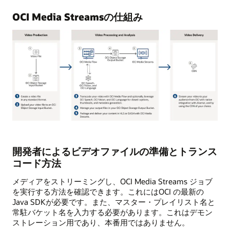
OCI Media Streamsの仕組み
動
画
が
開発者によるビデオファイルの準備とトランス
作
コード方法
成
さ
れ、
メディアをストリーミングし、OCI Media Streams ジョブ
Oracle
を実行する方法を確認できます。これにはOCI の最新の
Cloud
Infrastructure
Java SDKが必要です。また、マスター・プレイリスト名と
Object
常駐バケット名を入力する必要があります。これはデモン
Storage
ストレーション用であり、本番用ではありません。
に