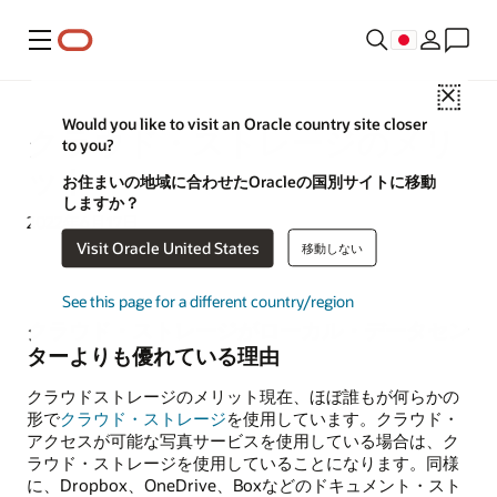
メニュー
Close
Would you like to visit an Oracle country site closer
クラウド・ストレージのメリ
to you?
ット
お住まいの地域に合わせたOracleの国別サイトに移動
しますか？
2022年6月17日
Visit Oracle United States
移動しない
See this page for a different country/region
クラウド・ストレージがローカル・データセン
ターよりも優れている理由
クラウドストレージのメリット現在、ほぼ誰もが何らかの
形で
クラウド・ストレージ
を使用しています。クラウド・
アクセスが可能な写真サービスを使用している場合は、ク
ラウド・ストレージを使用していることになります。同様
に、Dropbox、OneDrive、Boxなどのドキュメント・スト