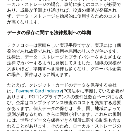
ーカル・ストレージの場合、事前に多くのコストが必要で
あり、成長が予測より遅ければ、投資の価値が発揮され
ず、データ・ストレージを効果的に使用するためのコスト
が高くなります。
データの保存に関する法律規制への準拠
テクノロジーは素晴らしい実現手段ですが、実現には（偶
発的であれ故意であれ）誤用や悪用のリスクが伴います。
法律は、データ・ストレージとプライバシーをさまざまな
法律でカバーするように発展してきました。組織の規模が
大きいほど、準拠すべき法律も多くなり、グローバル企業
の場合、要件はさらに増えます。
たとえば、クレジット・カードのデータを保存する会社
は、
Payment Card Industry
(PCI)法令に準拠している必要が
あります。PCIコンプライアンスの要件は数百ページにも及
び、企業はコンプライアンス検査のコストを負担する必要
があります。個人データの保存は、州、国、地域によって
規則が異なるため、さらに困難が伴います。これらの規則
には、世界でデータを保存できる場所に関する制限も含ま
れることがあります。そのため、ローカル・ストレージの