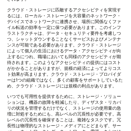
クラウド・ストレージに匹敵するアクセシビティを実現す
るには、ローカル・ストレージを大容量のネットワーク・
デバイスでネットワークに連携させ、場所に関係なくファ
イル転送の効率を一定に保つ必要があります。このインフ
ラストラクチャは、データ・セキュリティ要件を考慮しつ
つ、シャットダウンすることなくサービスおよびメンテナ
ンスが可能である必要があります。クラウド・ストレージ
によって個人の生活におけるデータ・アクセシビティが向
上するにつれ、職場においても同様のアクセシビティが期
待されます。このようなアクセシビティの提供にはコスト
がかかることがありますが、規模の経済によってよりコス
ト効果が高まります。クラウド・ストレージ・プロバイダ
ーは1つの組織ではなく、多くの顧客をサポートしているた
め、クラウド・ストレージには規模の利点があります。
いつでも可用性を提供するために、ストレージ・ソリュー
ションは、機器の故障を軽減したり、ディザスタ・リカバ
リの状況を管理するだけでなく、ストレージの使用量の急
増に対処するためにも、高レベルの冗長性が必要です。高
レベルの冗長性を確保することは、複雑なタスクです。冗
長性は物理的なストレージ・メディアにとどまらず、サー