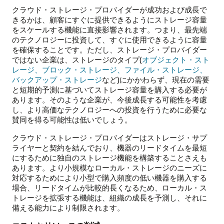
クラウド・ストレージ・プロバイダーが成功および成長で
きるかは、顧客にすぐに提供できるようにストレージ容量
をスケールする機能に直接影響されます。つまり、最先端
のテクノロジーに投資して、すぐに使用できるように容量
を確保することです。ただし、ストレージ・プロバイダー
ではない企業は、ストレージのタイプ(
オブジェクト・スト
レージ、ブロック・ストレージ、ファイル・ストレージ、
バックアップ・ストレージ
など)にかかわらず、現在の需要
と短期的予測に基づいてストレージ容量を購入する必要が
あります。そのような企業が、今後成長する可能性を考慮
し、より高価なテクノロジーへの投資を行うために必要な
賛同を得る可能性は低いでしょう。
クラウド・ストレージ・プロバイダーはストレージ・サプ
ライヤーと契約を結んでおり、機器のリードタイムを最短
にするために独自のストレージ機能を構築することさえも
あります。より小規模なローカル・ストレージのニーズに
対応するためにより小型で購入頻度の低い機器を購入する
場合、リードタイムが比較的長くなるため、ローカル・ス
トレージを拡張する機能は、組織の成長を予測し、それに
備える能力により制限されます。