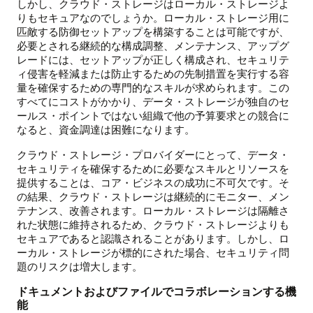
しかし、クラウド・ストレージはローカル・ストレージよ
りもセキュアなのでしょうか。ローカル・ストレージ用に
匹敵する防御セットアップを構築することは可能ですが、
必要とされる継続的な構成調整、メンテナンス、アップグ
レードには、セットアップが正しく構成され、セキュリテ
ィ侵害を軽減または防止するための先制措置を実行する容
量を確保するための専門的なスキルが求められます。この
すべてにコストがかかり、データ・ストレージが独自のセ
ールス・ポイントではない組織で他の予算要求との競合に
なると、資金調達は困難になります。
クラウド・ストレージ・プロバイダーにとって、データ・
セキュリティを確保するために必要なスキルとリソースを
提供することは、コア・ビジネスの成功に不可欠です。そ
の結果、クラウド・ストレージは継続的にモニター、メン
テナンス、改善されます。ローカル・ストレージは隔離さ
れた状態に維持されるため、クラウド・ストレージよりも
セキュアであると認識されることがあります。しかし、ロ
ーカル・ストレージが標的にされた場合、セキュリティ問
題のリスクは増大します。
ドキュメントおよびファイルでコラボレーションする機
能