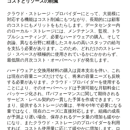
コストとリソースの削減
クラウド・ストレージ・プロバイダーにとって、大規模に
対応する機能はコスト削減にもつながり、長期的には顧客
のコストにもメリットをもたらします。データセンター内
のローカル・ストレージには、メンテナンス、監視、トラ
ブルシューティング、必要なハードウェアの購入、そして
勿論、異なる分野に精通したスキルの高いスタッフの給与
を支払う必要があります。このため、どれだけのストレー
ジ・スペースが積極的に使用されているかにかかわらず、
最低限の月次コスト・オーバーヘッドが発生します。
ハードウェアと交換用材料の購入は資本支出を伴い、これ
は現在の容量ニーズだけでなく、将来の容量ニーズも反映
する必要があります。クラウド・プロバイダーを使用する
ことにより、そのオーバーヘッドは予測可能な月額料金に
パッケージ化され、ITパフォーマンスに関して期待される
サービス・レベル契約の一貫した予算を作成できます。つ
まり、提供するストレージの量は、半年や1年で必要になる
量ではなく、現在のニーズに直接対応します。組織の成長
が予測より遅い場合、保存されるデータ量の増加も緩やか
になり、またクラウド・ストレージのプロバイダーを利用
すれば、コストも使用量に応じて緩やかに増加します。ロ