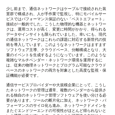
少し前まで、通信ネットワークはケーブルで接続された装
置群で構成され、人が手作業で監視し、特にモバイルサー
ビスではパフォーマンス保証のない「ベストエフォート」
接続が一般的でした。こうした物理的な機器とネットワー
クは、運用コストが高く、変更に時間がかかり、得られる
データやインサイトも限られていました。幸いにも、現代
の通信ネットワークはこれらの課題に対応する新世代の技
術を導入しています。このようなネットワークはますます
ソフトウェア主導、クラウドベース、分離構成となり、大
量のイベントを生成するようになっています。このような
複雑なマルチベンダー・ネットワーク環境を運用するに
は、従来の物理ネットワークとプログラム可能なクラウド
ベースのネットワークの両方を対象とした高度な監視・保
証機能が必要です。
通信サービスプロバイダーや大規模企業にとって、こうし
たネットワークの管理は通常、複数のベンダーから提供さ
れる独自のネットワーク管理ソフトウェアを使い分ける必
要があります。ツールの断片化に加え、ネットワーク・パ
フォーマンスのサイロ化も進み、ネットワークドメインを
またぐエンドツーエンドの可視性がほとんど得られないと