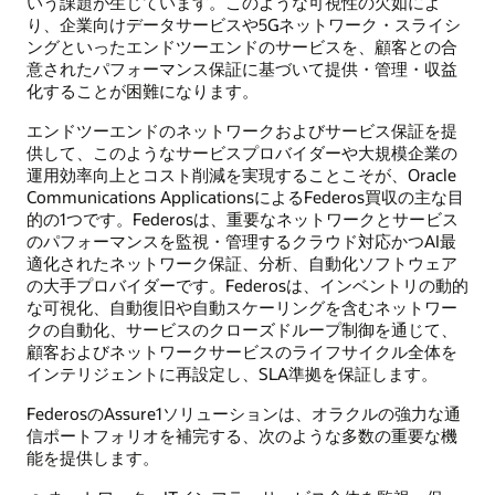
いう課題が生じています。このような可視性の欠如によ
り、企業向けデータサービスや5Gネットワーク・スライシ
ングといったエンドツーエンドのサービスを、顧客との合
意されたパフォーマンス保証に基づいて提供・管理・収益
化することが困難になります。
エンドツーエンドのネットワークおよびサービス保証を提
供して、このようなサービスプロバイダーや大規模企業の
運用効率向上とコスト削減を実現することこそが、Oracle
Communications ApplicationsによるFederos買収の主な目
的の1つです。Federosは、重要なネットワークとサービス
のパフォーマンスを監視・管理するクラウド対応かつAI最
適化されたネットワーク保証、分析、自動化ソフトウェア
の大手プロバイダーです。Federosは、インベントリの動的
な可視化、自動復旧や自動スケーリングを含むネットワー
クの自動化、サービスのクローズドループ制御を通じて、
顧客およびネットワークサービスのライフサイクル全体を
インテリジェントに再設定し、SLA準拠を保証します。
FederosのAssure1ソリューションは、オラクルの強力な通
信ポートフォリオを補完する、次のような多数の重要な機
能を提供します。