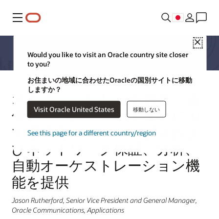
メニュー
Close
Would you like to visit an Oracle country site closer
to you?
お住まいの地域に合わせたOracleの国別サイトに移動
しますか？
オラクル、Federosを買収：通
Visit Oracle United States
移動しない
信サービスプロバイダーにAI
で最適化されたサービスおよ
See this page for a different country/region
びネットワーク保証、分析、
自動オーケストレーション機
能を提供
Jason Rutherford, Senior Vice President and General Manager,
Oracle Communications, Applications