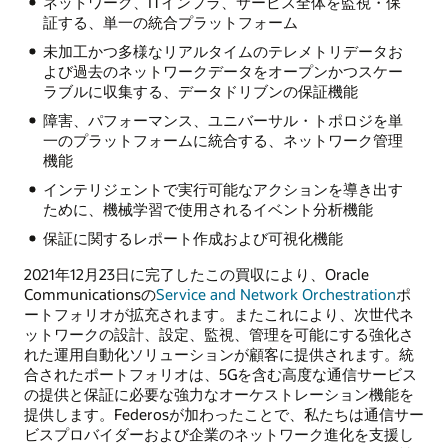
ネットワーク、ITインフラ、サービス全体を監視・保
証する、単一の統合プラットフォーム
未加工かつ多様なリアルタイムのテレメトリデータお
よび過去のネットワークデータをオープンかつスケー
ラブルに収集する、データドリブンの保証機能
障害、パフォーマンス、ユニバーサル・トポロジを単
一のプラットフォームに統合する、ネットワーク管理
機能
インテリジェントで実行可能なアクションを導き出す
ために、機械学習で使用されるイベント分析機能
保証に関するレポート作成および可視化機能
2021年12月23日に完了したこの買収により、Oracle
Communicationsの
Service and Network Orchestration
ポ
ートフォリオが拡充されます。またこれにより、次世代ネ
ットワークの設計、設定、監視、管理を可能にする強化さ
れた運用自動化ソリューションが顧客に提供されます。統
合されたポートフォリオは、5Gを含む高度な通信サービス
の提供と保証に必要な強力なオーケストレーション機能を
提供します。Federosが加わったことで、私たちは通信サー
ビスプロバイダーおよび企業のネットワーク進化を支援し