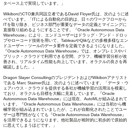
タベース上で実現しています。」
WikibonのCTO兼共同設立者であるDavid Floyer氏は、次のように述
べています。「ITによる自動化の目的は、日々のワークフローから
ITを取り除き、ビジネス部門が重要なデータの定義とマイニングに
直接取り組めるようにすることです。『Oracle Autonomous Data
Warehouse』により、エンドユーザーはドラッグ・アンド・ドロッ
プやローコード技術を用いて、TableauやQlikなどの多種多様なエン
ドユーザー・ツールのデータ要件を定義できるようになりました。
『Oracle Autonomous Data Warehouse』では、オンプレミスやパ
ブリック・クラウドで利用できる空間、グラフ、機械学習分析が改
善され、リアルタイム性能も向上しています。オラクルの良さを再
確認しました。」
Dragon Slayer ConsultingのプレジデントおよびWikibonアナリスト
である Marc Staimer氏は、次のように述べています。「データ・ウ
ェアハウス・クラウドを提供する各社が機械学習の活用法を模索し
ており、オラクルも目標を大幅に見直しています。『Oracle
Autonomous Data Warehouse』には現在、AutoMLが組み込まれて
います。『Oracle Autonomous Data Warehouse』には当初から機
械学習が組み込まれていましたが、これが自動化されたことでユー
ザーは専門性がなくても『Oracle Autonomous Data Warehouse』
を活用できるようになります。他社製品が相対的に初歩的で原始的
に思えてしまうほどです。」