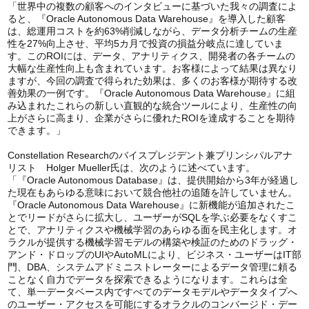
「世界中の複数の顧客へのインタビューに基づいた我々の調査によ
ると、『Oracle Autonomous Data Warehouse』を導入した顧客
は、総運用コストを約63%削減しながら、データ分析チームの生産
性を27%向上させ、平均5カ月で投資の損益分岐点に達していま
す。このROIには、データ、アナリティクス、開発者の各チームの
大幅な生産性向上も含まれています。お客様によって結果は異なり
ますが、今回の調査で得られた効果は、多くのお客様が期待する改
善効果の一例です。『Oracle Autonomous Data Warehouse』に組
み込まれたこれらの新しい直観的な統合ツールにより、生産性の向
上がさらに高まり、企業がさらに優れたROIを達成することを期待
できます。」
Constellation Researchのバイスプレジデント兼プリンシパルアナ
リスト Holger Mueller氏は、次のように述べています。
「『Oracle Autonomous Database』は、提供開始から3年が経過し
た現在もあらゆる意味において競合他社の追随を許していません。
『Oracle Autonomous Data Warehouse』に新機能が追加されたこ
とでリードがさらに拡大し、ユーザーがSQLを学ぶ必要をなくすこ
とで、アナリティクスや機械学習のあらゆる面を民主化します。オ
ラクルが提供する機械学習モデルの構築や検証のためのドラッグ・
アンド・ドロップのUIやAutoMLにより、ビジネス・ユーザーはIT部
門、DBA、システムアドミニストレーターによるデータ管理に頼る
ことなく自力でデータを探索できるようになります。これらは全
て、単一データベース内ですべてのデータモデルやデータタイプへ
のユーザー・アクセスを可能にするオラクルのコンバージド・デー