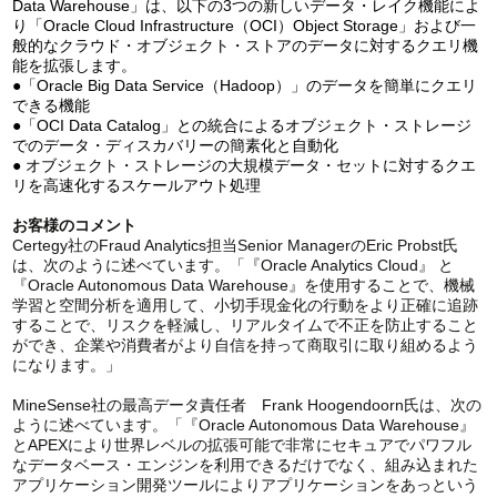
Data Warehouse」は、以下の3つの新しいデータ・レイク機能によ
り「Oracle Cloud Infrastructure（OCI）Object Storage」および一
般的なクラウド・オブジェクト・ストアのデータに対するクエリ機
能を拡張します。
●「Oracle Big Data Service（Hadoop）」のデータを簡単にクエリ
できる機能
●「OCI Data Catalog」との統合によるオブジェクト・ストレージ
でのデータ・ディスカバリーの簡素化と自動化
● オブジェクト・ストレージの大規模データ・セットに対するクエ
リを高速化するスケールアウト処理
お客様のコメント
Certegy社のFraud Analytics担当Senior ManagerのEric Probst氏
は、次のように述べています。「『Oracle Analytics Cloud』 と
『Oracle Autonomous Data Warehouse』を使用することで、機械
学習と空間分析を適用して、小切手現金化の行動をより正確に追跡
することで、リスクを軽減し、リアルタイムで不正を防止すること
ができ、企業や消費者がより自信を持って商取引に取り組めるよう
になります。」
MineSense社の最高データ責任者 Frank Hoogendoorn氏は、次の
ように述べています。「『Oracle Autonomous Data Warehouse』
とAPEXにより世界レベルの拡張可能で非常にセキュアでパワフル
なデータベース・エンジンを利用できるだけでなく、組み込まれた
アプリケーション開発ツールによりアプリケーションをあっという