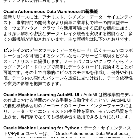
チテナントの要件に対応します。
Oracle Autonomous Data Warehouse
の新機能
最新リリースには、アナリスト、シチズン・データ・サイエンティ
スト、事業部門の開発者がより簡単に業界初で唯一の自律型デー
タ・ウェアハウス・クラウドを活用可能にする広範な機能に加え、
より深い解析や密接なデータ・レイク統合を実現する機能など、多
くの新機能が追加されています。主な新機能は以下のとおりです。
ビルトインのデータツール：
データをロードし広くチームでコラボ
レーションを可能にするシンプルなセルフサービス環境をビジネ
ス・アナリストに提供します。ノートパソコンやクラウドからドラ
ッグ・アンド・ドロップで簡単にデータをロードし変換することが
可能です。その上で自動的にビジネスモデルを作成し、例外や外れ
値、データ内の隠れたパターンを迅速に見つけ出し、データ依存性
や変更の影響を把握できます。
Oracle Machine Learning AutoML UI
：
AutoMLは機械学習モデル
の作成における時間のかかる手順を自動化することで、AutoML UI
の自動機械学習用のノーコードのユーザー・インターフェースによ
り、データ・サイエンティストの生産性を高め、モデルの品質を向
上させ、専門家でなくても機械学習を活用できるようになります。
Oracle Machine Learning for Python
：
データ・サイエンティス
トやPythonユーザーは、「Oracle Autonomous Data Warehouse」