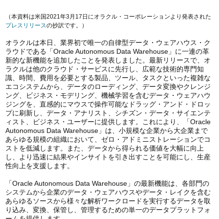
（本資料は米国2021年3月17日にオラクル・コーポレーションより発表された
プレスリリース
の抄訳です。）
オラクルは本日、業界初で唯一の自律型データ・ウェアハウス・ク
ラウドである「Oracle Autonomous Data Warehouse」に一連の革
新的な新機能を追加したことを発表しました。最新リリースで、オ
ラクルは他のクラウド・サービスに先行し、広範な技術的専門知
識、時間、費用を必要とする製品、ツール、タスクといった複雑な
エコシステムから、データのローディング、データ変換やクレンジ
ング、ビジネス・モデリング、機械学習を含むデータ・ウェアハウ
ジングを、直感的にマウスで操作可能なドラッグ・アンド・ドロッ
プに刷新し、データ・アナリスト、シチズン・データ・サイエンテ
ィスト、ビジネス・ユーザーに提供します。これにより、「Oracle
Autonomous Data Warehouse」は、小規模な企業から大企業まで
あらゆる規模の組織において、ゼロ・アドミニストレーションでコ
ストを低減します。また、データから得られる価値を大幅に向上
し、より迅速に結果やインサイトを引き出すことを可能にし、生産
性向上を支援します。
「Oracle Autonomous Data Warehouse」の最新機能は、各部門の
システムから企業のデータ・ウェアハウスやデータ・レイクを含む
あらゆるソースから様々な解析ワークロードを実行するデータを取
り込み、変換、保管し、管理するための単一のデータプラットフォ
ームを提供します。