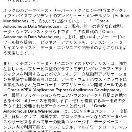
オラクルのデータベース・サーバー・テクノロジー担当エグゼクテ
ィブ・バイスプレジデントのアンドリュー・メンデルソン（Andrew
Mendelsohn）は、次のように述べています。「『Oracle
Autonomous Data Warehouse』は、現在、唯一の完全な自律型デ
ータ・ウェアハウス・クラウドです。この次世代の『Oracle
Autonomous Data Warehouse』により、使いやすいノーコードの
ツール群を提供し、ビジネス・アナリストも、シチズン・データ・
サイエンティスト、データ・エンジニアや開発者のようになれるよ
う支援します。」
また、シチズン・データ・サイエンティストやアナリストは、強力
な新しいセルフサービス型のグラフ・モデリングやグラフ・アナリ
ティクスを利用することができます。データ駆動型アプリケーショ
ンを構築する開発者向けには、データ・ウェアハウス・クラウドに
直接組み込まれたローコード・アプリケーション開発ツールである
「Oracle APEX (Application Express) Application Development」
や、最新アプリケーションをウェアハウスのデータと容易に連携で
きるRESTfulサービスを提供します。他社が提供する単一用途のク
ラウド上に分離されたデータベースと異なり、「Oracle
Autonomous Data Warehouse」は、JSONドキュメント、データ処
理、解析、グラフ、機械学習、ブロックチェーンなどのデータベー
スやサービスをすべて単一の最新コンバージド・データベース・エ
ンジン内で利用可能で、マルチモデル、マルチワークロード、マル