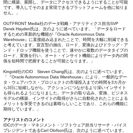
間に構築、展開し、データにアクセスできるようにすることが可能
です。導入してそのまま実現できるプラットフォームを他に知りま
せん。」
OUTFRONT Media社のデータ戦略・アナリティクス担当SVP
Derek Hayden氏は、次のように述べています。「データをロード
するための革新的な機能が『Oracle Autonomous Data
Warehouse』に直接組み込まれたことで、時間を大幅に削減できる
と考えています。宣言型の抽出、ロード、変換およびドラッグ・ア
ンド・ドロップ機能を使うことで、速やかに複数のデータタイプの
ロード、変換を行い、オート・インサイト機能によりデータ内の関
係を短時間で把握することが可能となります。」
Kingold社のCIO Steven Chang氏は、次のように述べています。
「『Oracle Autonomous Data Warehouse』により、一般的なデー
タ・ウェアハウス・プロジェクトの市場投入までの時間を3カ月か
ら3日に短縮しながら、アクションにつながるより深いインサイト
も得られるようになりました。データの取り込み、変換、ビジネス
モデルの構築、インサイトの取得がさらに自動化されたことによる
メリットを享受できるのは素晴らしいことであり、これらの機能に
期待しています。」
アナリストのコメント
IDCのデータ・マネジメント・ソフトウェア担当リサーチ・バイス
プレジデントであるCarl Olofson氏は、次のように述べています。