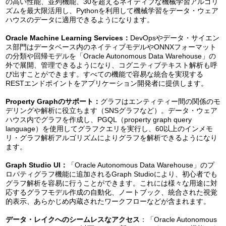
の高い性能、並列機能、30を超えるネイティブな機械学習アルゴリ
ズムを最大限活用し、Pythonを利用して機械学習をデータ・ウェア
ハウスのデータに適用できるようになります。
Oracle Machine Learning Services
：
DevOpsやデータ・サイエン
ス部門はデータベース内のネイティブモデルやONNXフォーマット
の分類や回帰モデルを「Oracle Autonomous Data Warehouse」の
外で展開、管理できるようになり、コグニティブテキスト解析も呼
び出すことができます。すべての機能で容易な統合を実現する
RESTエンドポイントをアプリケーション開発者に提供します。
Property Graph
のサポート：
グラフはエンティティー間の関係のモ
デリングや解析に役立ちます（SNSグラフなど）。データ・ウェア
ハウス内でグラフを作成し、PGQL（property graph query
language）を使用してグラフクエリを実行し、60以上のインメモ
リ・グラフ解析アルゴリズムによりグラフを解析できるようになり
ます。
Graph Studio UI
：
「Oracle Autonomous Data Warehouse」のプ
ロパティグラフ機能に追加されるGraph Studioにより、初心者でも
グラフ解析を容易に行うことができます。これには様々な用途に対
応するグラフモデル作成の自動化、ノートブック、統合された視覚
的表示、あらかじめ内蔵されたワークフローなどが含まれます。
データ・レイクへのシームレスなアクセス
：「Oracle Autonomous