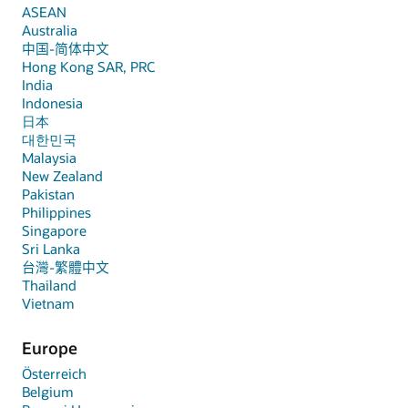
ASEAN
Australia
中国-简体中文
Hong Kong SAR, PRC
India
Indonesia
日本
대한민국
Malaysia
New Zealand
Pakistan
Philippines
Singapore
Sri Lanka
台灣-繁體中文
Thailand
Vietnam
Europe
Österreich
Belgium