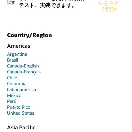
試す
ルを今す
テスト、実装できます。
ぐ開始
Country/Region
Americas
Argentina
Brasil
Canada-English
Canada-Français
Chile
Colombia
Latinoamérica
México
Perú
Puerto Rico
United States
Asia Pacific