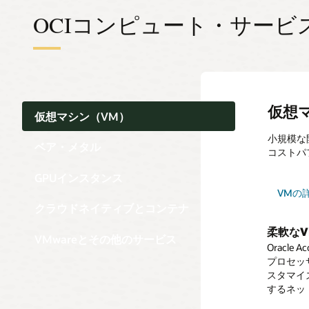
OCIコンピュート・サービ
仮想
仮想マシン（VM）
小規模な
ベア・メタル
コストパ
GPUインスタンス
Orac
VMの
ベアメ
クラウ
GPU
クラウドネイティブとコンテナ
VMwa
柔軟なV
標準の
Functio
Oracle
VMwareとその他のサービス
GPU加
Oracle
ベアメタル
OCI F
ア定義の
VMware
プロセッサ
～1,53
GPU加速
くアプリ
ベ
スタマイ
実現しま
A100、
ス・プラ
仮想デ
標
Function
ー
するネッ
グによって
仮想デス
フ
準
の
ス
秒のネッ
HPCベ
Kube
実現しま