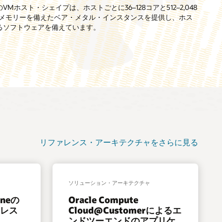
RDMAネットワークを活用してクラスタ化できます。
e
VMホスト・シェイプは、ホストごとに36–128コアと512–2,048
で、オープン標準に基づいており、コンテナイメージをセキュア
U加速ベアメタル・インスタンスに関する詳細
のメモリーを備えたベア・メタル・インスタンスを提供し、ホス
存および共有できます。
gement
るソフトウェアを備えています。
日追加予定
リファレンス・アーキテクチャをさらに見る
ソリューション・アーキテクチャ
ineの
Oracle Compute
ーレス
Cloud@Customerによるエ
ンドツーエンドのアプリケ