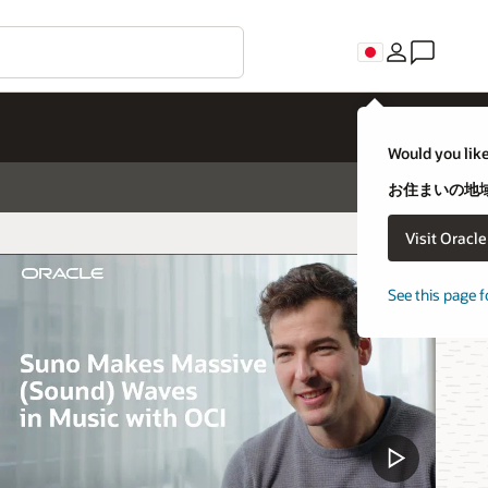
Would you like
お住まいの地域
Visit Oracl
See this page f