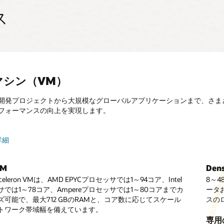
ス
マシン（VM）
開発プロジェクトから大規模なグローバルアプリケーションまで、さまざまな
フォーマンスの向上を実現します。
le Cloud VMware Solutionについてもっと詳しく知ることができます
詳細
タルの詳細
ドネイティブとコンテナの詳細
インスタンスの詳細
reベースのコンピューティング
オペ
M
ベアメタル
ns
Den
Den
コン
 Cloud VMware Solutionでは、OCIでVMware対応のソフトウェ
OC
速VM
GP
 Acceleron VMは、AMD EPYCプロセッサでは1～94コア、Intel
・インスタンスは、コア（120～192コア）、メモリ（1,152
unctionsは、開発者がインフラストラクチャを管理することな
データセンターを構築および管理できます。
8～4
これ
OCI
作成
オ
では1～78コア、Ampereプロセッサでは1～80コアまでカ
6 GB）、ネットワーク帯域幅（最大200 Gb/秒）のバランスを
VMには、NVIDIAグラフィック・プロセッサ（NVIDIA A10、
ケーションを作成、実行、スケーリングできるサーバーレ
ータお
ル・ス
NVI
実行
コ
ペ
ズ可能で、最大712 GBのRAMと、コア数に応じてスケール
す。
* H100、* V100、およびP100 GPU）が含まれ、クラスタリン
ットフォームです。
スの
し、
H200
スクトップ
Ora
s
Dens
ン
レ
トワーク帯域幅を備えています。
最大30コア、16～64 GBのGPUメモリ、および8～48 Gb/
てい
Hop
コン
クトップは、エクスペリエンスの向上と管理コストの削減を
Ora
I/O
Dens
テ
ー
トワーク帯域幅を実現できます。。
サ（
アメタル
rnetesがコンテナ・オーケストレーションでよく使用
専用
す。
OCI
理お