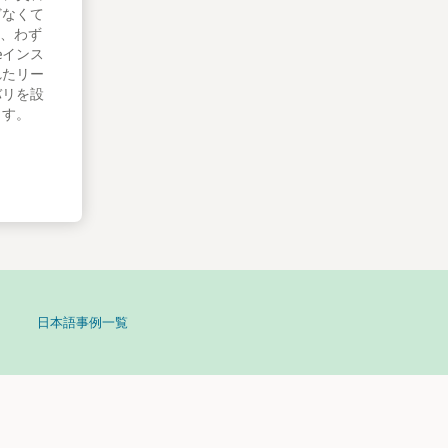
どなくて
て、わず
teインス
れたリー
バリを設
ます。
日本語事例一覧