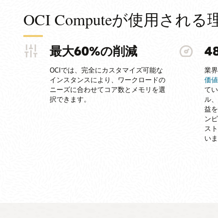
OCI Computeが使用される
最大60%の削減
4
OCIでは、完全にカスタマイズ可能な
業界
インスタンスにより、ワークロードの
価値
ニーズに合わせてコア数とメモリを選
てい
択できます。
ル、
益を
ンピ
スト
いま