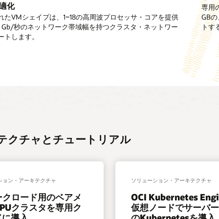
VMs
I/O
ナ
テ
のは、クラウドニュートラルなテクノロジーへの要望
域幅
最適化
Oracl
アメタル・インスタンスは、NVMe SSD（3.84TB）とクラ
専用の
ビス
っていることを示します。
に
ベ
の
ィ
GP
近日公開予定。ベアメタル・インスタンスでは利用可能
OS
れたVMシェイプは、1~18の高周波プロセッサ・コアを提供
ットワーキング（最大2x50Gb/secのネットワーク帯域幅と
GB
に保
関
ア
詳
ン
bernetes Engineは、Kubernetesインフラストラクチャの管理
コ
Mana
40 Gb/秒のネットワーク帯域幅を持つクラスタ・ネットワー
Gb/secのRDMA帯域幅）を備えた高頻度プロセッサ・コアを必
トす
す
メ
細
グ・
時間、コスト、運用負担を軽減しながら、コンテナ化された
**近
専
ン
Hub
ートします。
HPCワークロード向けです。
る
タ
シ
ションを大規模に運用するためのマネージドKubernetesサ
用
テ
の
詳
ル
ス
す。
VM
ナ・
詳
細
に
テ
es
ホ
イ
細
を
関
ム
ス
メ
見
す
(OS)
ト
ー
る
る
イ
に
ジ
詳
メ
関
の
細
ー
す
詳
ジ
る
細
の
詳
ーキテクチャとチュートリアル
詳
細
細
を
見
る
ション・アーキテクチャ
ソリューション・アーキテクチャ
ワークロード用のベアメ
OCI Kubernetes Eng
GPUクラスタを専用ク
仮想ノードでサーバ
ドに導入
のKubernetesを導入