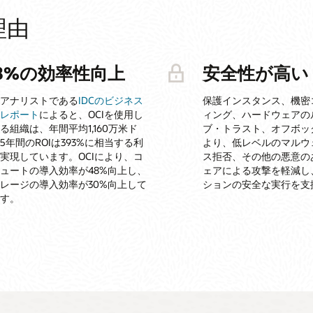
理由
8%の効率性向上
安全性が高い
アナリストである
IDCのビジネス
保護インスタンス、機密
レポート
によると、OCIを使用し
ィング、ハードウェアの
る組織は、年間平均1,160万米ド
ブ・トラスト、オフボッ
5年間のROIは393%に相当する利
より、低レベルのマルウ
実現しています。OCIにより、コ
ス拒否、その他の悪意の
ュートの導入効率が48%向上し、
ェアによる攻撃を軽減し
レージの導入効率が30%向上して
ションの安全な実行を支
す。