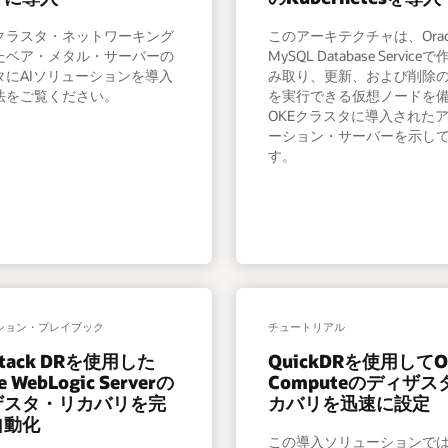
とクラスタ・ネットワーキング
このアーキテクチャは、Orac
たベア・メタル・サーバーの
MySQL Database Servic
タにAIソリューションを導入
み取り、更新、および削除
法をご覧ください。
を実行できる仮想ノードを
OKEクラスタに導入された
ーション・サーバーを示し
す。
ション・プレイブック
チュートリアル
 Stack DRを使用した
QuickDRを使用してO
e WebLogic Serverの
Computeのディザス
ザスタ・リカバリを完
カバリを迅速に設定
自動化
この導入ソリューションで