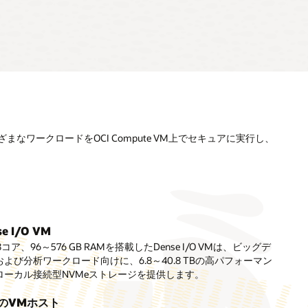
ワークロードをOCI Compute VM上でセキュアに実行し、
レーティング・システム（OS）イメージ
se I/O VM
se I/Oベアメタル
テナ
Iは様々なデフォルトのオラクルが提供するイメージとユーザーが
U加速ベアメタル・インスタンス
8コア、96～576 GB RAMを搭載したDense I/O VMは、ビッグデ
らのベアメタル・インスタンスは、高いパフォーマンスのローカ
 Container Instancesは、サーバーを管理せずにコンテナを即座に
するカスタム・イメージをサポートしています。
よび分析ワークロード向けに、6.8～40.8 TBの高パフォーマン
トレージ（81.6 TBのNVMe SSD）と2,304 GBのメモリを搭載
DIAグラフィック・プロセッサ（NVIDIA H100、A100、L40S、
できるサーバーレス・コンピュート・サービスです。
ローカル接続型NVMeストレージを提供します。
大規模データベースとビッグデータのワークロードに最適化され
、**、B200 GPU**）、NVIDIA Superchips（GH200 Grace
cle OS Management Hub
e
ます。
per、GB200 Grace Blackwell**）、AMDグラフィック・プロセッ
テナ・イメージ
cle OS Management Hubでは、インスタンス上のOSのパッチを管
e
AMD MI300X）を搭載したベアメタル・インスタンスは、超高帯
のVMホスト
 Container Registryは、オラクルが管理するDockerレジストリサー
よび更新できます。