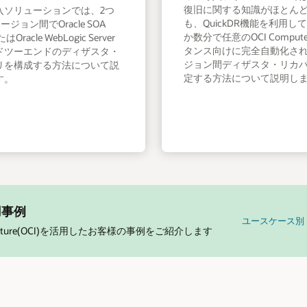
復旧に関する知識がほとん
入ソリューションでは、2つ
も、QuickDR機能を利用し
ージョン間でOracle SOA
か数分で任意のOCI Compu
たはOracle WebLogic Server
タンス向けに完全自動化さ
ドツーエンドのディザスタ・
ジョン間ディザスタ・リカ
リを構成する方法について説
定する方法について説明し
す。
用事例
ユースケース別
frastructure(OCI)を活用したお客様の事例をご紹介します