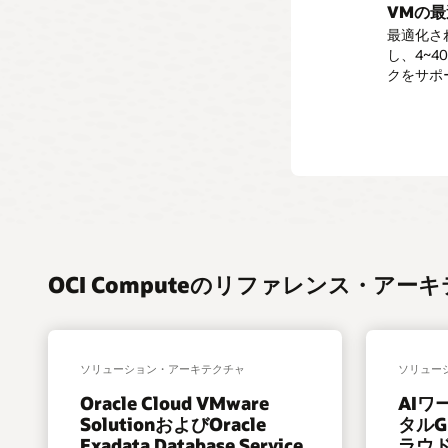
レ
の
GPU
詳
の
される
VMの
仮
これらのベ
が高ま
キ
ベ
加
細
コ
* VMは
想
最適化さ
スタ・ネ
シ
ア
速
ン
OCI Ku
デ
し、4~
1x100
ブ
メ
VM
ピ
にかかる
ス
クをサポ
要とする
ル
タ
の
ュ
アプリケー
Dense
HP
ク
VM
ル
詳
ー
ービスで
I/O
ベ
ト
の
に
細
ト
Kubernet
VMs
ア
ッ
詳
関
関
の
に
メ
プ
細
す
す
詳
関
タ
関
る
る
細
す
ル
す
詳
詳
る
に
る
細
細
詳
関
詳
細
す
細
を
る
OCI Computeのリファレンス・ア
見
詳
る
細
ソリューション・アーキテクチャ
ソリュー
Oracle Cloud VMware
AI
SolutionおよびOracle
タル
Exadata Database Service
ラウ