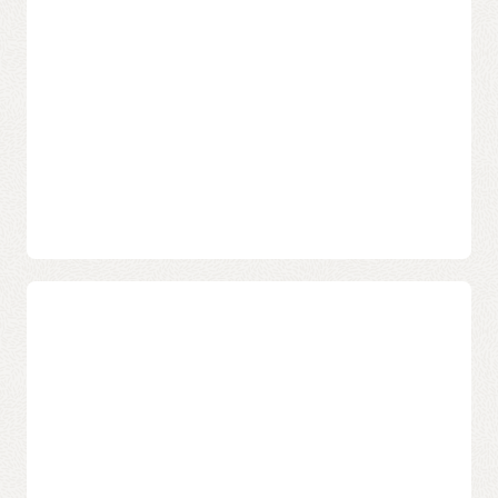
OCI Kubernetes EngineでNVIDIA NIM推論マイクロサービ
スを大規模にデプロイする方法をご覧ください
。
既存アプリをそのまま移
オラクルの高可用性グロ
GPUノードでのAI推論の実行については、
GPUベースの
行（再アーキテクチャ不
ーバル・クラウド・リー
ノード上でアプリケーションを実行する方法
に関するド
要。リフト＆シフトで移
ジョンにより、俊敏性、
キュメントを参照してください。
行してすぐに利用開始）
稼働率、レジリエンスを
向上
スケーリング、パッチ適
用、アップグレードの組
オラクルのエンタープラ
み込み自動化により、
イズクラスの制御機能と
日々の運用を簡素化
認証により、セキュリテ
ィを強化しコンプライア
ンス対応を促進
インフラストラクチャ管
理を効率化し、保守にか
ける時間を減らしてイノ
OKEでマイクロサービス開発を加速
ベーションに集中
OKEでマイクロサービスを構築すると、チームは次のこ
高度なオーケストレーシ
とが可能になります。
ョンツールにより、リソ
ース効率を高めコストを
最適化
サービスを独立して開
俊敏性とレジリエンスを
発・デプロイできるた
高めるためにアーキテク
OKEによるモダナイゼーションは、より迅速かつ安全な
め、良いアイデアをより
チャをモダナイズし、変
移行を可能にします。複雑な部分はオラクルが舞台裏で
早くリリース
化に対応できる基盤を整
対応するため、簡単に移行でき、お客様は最も重要なこ
備
と、すなわち貴社のビジネスに集中できます。