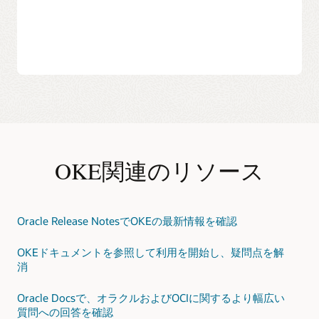
CI/CD向けOCI統合によ
り、ビルドとロールアウ
OKE、OCI Bastion、GitHub Actionsを使用して、安全で
トを自動化し、よりスム
自動化された移行
を実現する方法については、ステップ
ーズな更新を実現
バイステップのガイドをご覧ください。
ビジネスニーズに合わせ
OKEの機能と管理の詳細は、
公式OKEドキュメント
をご
てマイクロサービスごと
覧ください。
にオンデマンドでスケー
ルし、全体を一括で割り
当てるようなリソース配
分を解消
OKEでは、オラクルが提供する堅牢なツール群とエンタ
ープライズ・セキュリティに加え、マイクロサービスに
OKE関連のリソース
求められる柔軟性も得られます。アプリの構築、更新、
拡張の方法を、より少ない負担で、より高い制御性のも
とに変革できます。
Oracle Release NotesでOKEの最新情報を確認
マイクロサービスの開発と管理の詳細については、次を
ご覧ください。
OKEドキュメントを参照して利用を開始し、疑問点を解
消
OCI上でマイクロサービ
実践的なLiveLabワーク
スを構築するためのリフ
ショップ
で、OKE上での
ァレンス・アーキテクチ
マイクロサービスのデプ
Oracle Docsで、オラクルおよびOCIに関するより幅広い
ャとベストプラクティス
ロイ、管理、スケーリン
質問への回答を確認
を確認
グを体験