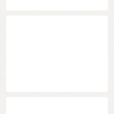
ストールする方法
についてご覧ください。
OKE: 高性能AI学習に対応
信頼性の高いOCIインフラ上に構築されたOKEは、次のメ
効率的でスケーラブルなAI推論
リットを提供します。
OKEはKubernetesを最大限に活用し、推論Podを効率的
– NVIDIA GPU（H100、A100、A10など）へのアクセス
に管理するとともに、需要に合わせてリソースを自動的
に調整します。
Kubernetes Cluster Autoscaler
を使用する
– RDMAに支えられた超高速ネットワーク接続
と、OKEはリアルタイムのワークロード需要に基づいて
管理対象ノードプールのサイズを自動的に変更でき、推
– 自己管理のKubernetesノードでジョブを実行できる柔
論サービスのスケール時に高可用性と最適なコスト管理
軟性
を実現します。
OKEを使用してGPUベースのノード上で
アプリケーショ
OKEの高度なスケジューリングとリソース管理により、
ンを実行する方法についてご覧ください。
推論PodのCPUとメモリ割り当てを正確に設定でき、ワー
クロードが変動しても一貫した信頼性の高いパフォーマ
NVIDIA A100ベアメタルノードを使用してOKE上でGPUワ
ンスを維持できます。
OKEでアプリケーションをデプロ
ークロードを実行する方法については、
こちらのチュー
イおよび管理する方法をご覧ください
。
トリアルをご覧ください
。
OKEは、スケーラブルでコスト効率の高いAI推論を実現
する強力な選択肢を提供します。ポッド単位での迅速な
スケーリングを可能にする仮想ノードのほか、GPUおよ
OKEでアプリケーション移行を容易に
びArmベースのプロセッサの両方で実行できる柔軟性も
備えています。
アプリケーションをOKEへ移行すると、次のことが可能
になります。