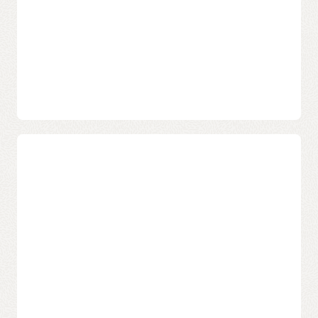
– セキュアなマルチテナント・クラスタによりGPU利用率
を最大化
– 一元管理された環境で効率的にコラボレーション
–
Kubeflow
と統合し、モデルの開発とデプロイを効率化
OKEを使ってGPUベースのノード上でアプリケーション
を実行する方法
についてご覧ください。
OKE: AIと機械学習向けの専用設計
学習ワークロードの効率的なオーケス
トレーション
OCIの高性能インフラストラクチャを基盤に、OKEは次を
提供します。
データサイエンティストは、学習ジョブのリソース活用
– 最新のNVIDIA GPU（H100、A100、A10など）へのアク
を最大化する最適なスケジューリングを重視していま
セス
す。OKEはVolcanoやKueueなどの高度なスケジューラを
サポートし、並列および分散ワークロードを効率的に実
– 最大スループットと低レイテンシを実現する超高速
行できます。
RDMAネットワーキング
大規模なAI学習には、高速かつ低レイテンシなクラスタ
– 管理対象または自己管理のKubernetesワーカーノード
ネットワーキングが不可欠です。OCIのRDMA対応インフ
による完全な制御
ラにより、OKEはGPUメモリとの間でデータをダイレク
トに転送でき、レイテンシを最小化しつつスループット
を最大化します。
Kubernetesクラスタを作成し、その中にKubeflowをイン