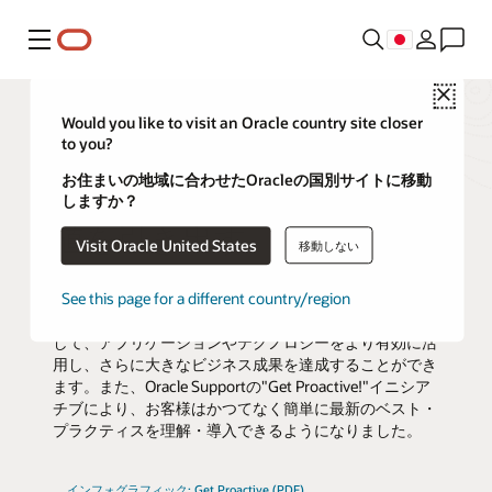
メニュー
Close
Would you like to visit an Oracle country site closer
to you?
オラクルへの投資からプ
お住まいの地域に合わせたOracleの国別サイトに移動
ロアクティブに最大の価
しますか？
値を引き出す
Visit Oracle United States
移動しない
Oracle Premier Supportをご利用のお客様は、各種のパ
See this page for a different country/region
ワフルなツール、リソース、およびナレッジにアクセス
して、アプリケーションやテクノロジーをより有効に活
用し、さらに大きなビジネス成果を達成することができ
ます。また、Oracle Supportの"Get Proactive!"イニシア
チブにより、お客様はかつてなく簡単に最新のベスト・
プラクティスを理解・導入できるようになりました。
インフォグラフィック: Get Proactive (PDF)