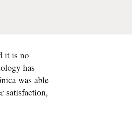
 it is no
nology has
ónica was able
 satisfaction,