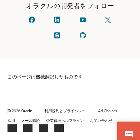
オラクルの開発者をフォロー
オ
linkedIn
YouTube
X
ラ
で
で
で
ク
オ
見
フ
ル
ラ
る
ォ
ブ
GitHub
に
ク
ロ
ロ
を
ご
ル
ー
グ
確
連
と
し
を
認
絡
つ
て
読
し
く
な
く
む
ま
だ
が
だ
す。
さ
る
さ
い
い
(以
このページは機械翻訳したものです。
前
は
Twitter
と
呼
ば
れ
て
© 2026 Oracle
利用規約とプライバシー
Ad Choices
い
ま
採用
メール購読
企業倫理ヘルプライン
お問い合わせ
し
た)
Facebook
X
LinkedIn
YouTube