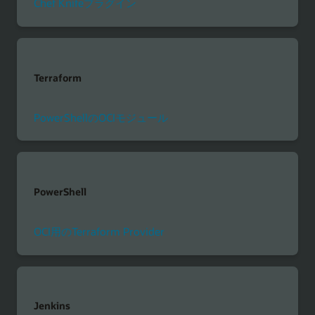
Chef Knifeプラグイン
Terraform
PowerShellのOCIモジュール
PowerShell
OCI用のTerraform Provider
Jenkins