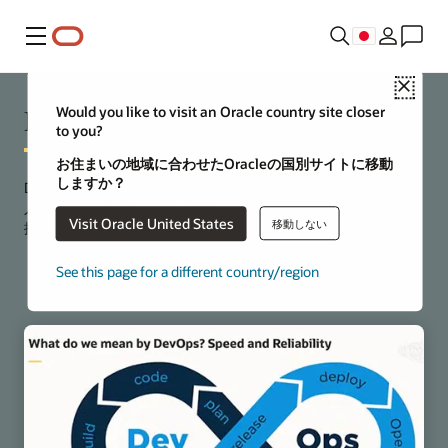
メニュー
Close
DevOpsとは
Would you like to visit an Oracle country site closer
to you?
お住まいの地域に合わせたOracleの国別サイトに移動
しますか？
DevOpsは、開発(Dev)と操作(Ops)の2つの関数の組合せです。
人、製品、プロセスを結び付けて、アプリケーションの開発と
Visit Oracle United States
移動しない
提供の速度を向上させることを目的としています。
See this page for a different country/region
DevOpsについて詳しく読む