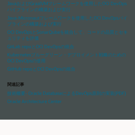
JavaおよびGraalVMフレームワークを使用したOCI DevOps
パイプラインの構築および実行
Java-Micronautフレームワークを使用したOCI DevOpsパイ
プラインの構築および実行
OCI DevOpsとSonarQubeを統合して、コードの品質とセキ
ュリティを評価
GitLab repoとOCI DevOpsの統合
Kubernetesブルーグリーン・デプロイメント戦略のための
OCI DevOpsの使用
GitHub repoとOCI DevOpsの統合
関連記事
技術概要- Oracle DatabaseによるDevOps原則の実装(PDF)
Oracle Architecture Center