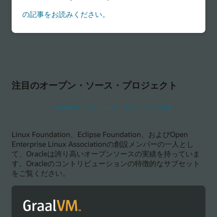
Kubernetes
の記事をお読みください。
に
コ
ン
テ
ナ
化
さ
れ
た
注目のオープン・ソース・プロジェクト
LLM
に
ガ
ー
Oracleのオープン・ソース・プロジェクトの詳細
ド
レ
ー
Linux Foundation、Eclipse Foundation、およびOpen
ル
Enterprise Linux Associationの創設メンバーの一人とし
を
配
て、Oracleは誇り高いオープンソースの実績を持っていま
置
す。Oracleのコントリビューションの特徴的なサブセット
す
をご覧ください。
る
方
法
に
つ
い
て