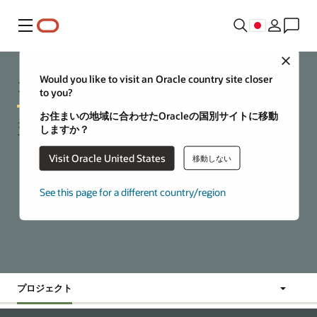
メニュー
Close
オラクルのオープン・ソース
Would you like to visit an Oracle country site closer
to you?
お住まいの地域に合わせたOracleの国別サイトに移動
クラウドベースのアプリケーションとサービスを構築およびデ
しますか？
プロイするための選択肢と柔軟性。
Visit Oracle United States
移動しない
Oracle Cloud Free Tierを使ってみてください
See this page for a different country/region
プロジェクト
移動先:
ニュー
プロジェク
特集ブロ
よくある質
ス
ト
グ
問