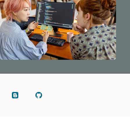
ブ
GitHub
ロ
を
グ
確
を
認
読
し
む
ま
す。