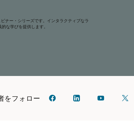
計したウェビナー・シリーズです。インタラクティブなラ
践的な学びを提供します。
者をフォロー
オ
linkedIn
YouTube
X
ラ
で
で
で
ク
オ
見
フ
ル
ラ
る
ォ
に
ク
ロ
ご
ル
ー
連
と
し
絡
つ
て