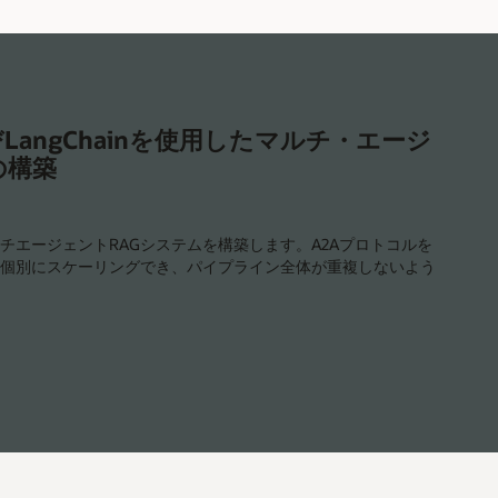
リ
対
応
エ
ー
ジ
ェ
LangChainを使用したマルチ・エージ
ン
の構築
ト
の
構
築
に
チエージェントRAGシステムを構築します。A2Aプロトコルを
つ
個別にスケーリングでき、パイプライン全体が重複しないよう
い
て