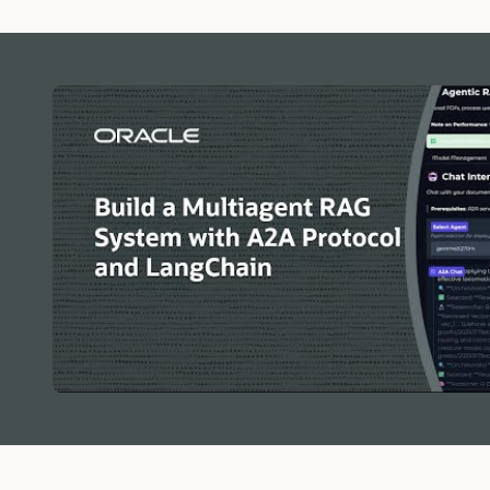
く
だ
さ
い