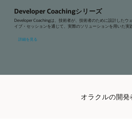
Developer Coachingシリーズ
Developer Coachingは、技術者が、技術者のために設
イブ・セッションを通じて、実際のソリューションを用いた実
Developer
詳細を見る
Coaching
シ
リ
ー
ズ
オラクルの開発