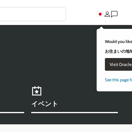
Would you like
お住まいの地域
Visit Oracl
See this page f
イベント