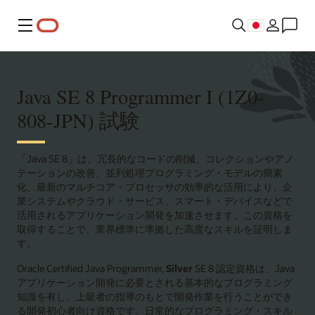
メニュー
Java SE 8 Programmer I (1Z0-
808-JPN) 試験
「Java SE 8」は、冗長的なコードの削減、コレクションやアノ
テーションの改善、並列処理プログラミング・モデルの簡素
化、最新のマルチコア・プロセッサの効率的な活用により、企
業システムやクラウド・サービス、スマート・デバイスなどで
活用されるアプリケーション開発を加速させます。この資格を
取得することで、業界標準に準拠した高度なスキルを証明しま
す。
Oracle Certified Java Programmer,
Silver
SE 8 認定資格は、Java
アプリケーション開発に必要とされる基本的なプログラミング
知識を有し、上級者の指導のもとで開発作業を行うことができ
る開発初心者向け資格です。日常的なプログラミング・スキル