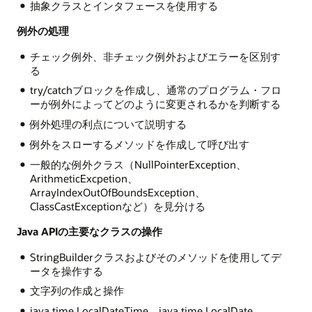
抽象クラスとインタフェースを使用する
例外の処理
チェック例外、非チェック例外およびエラーを区別す
る
try/catchブロックを作成し、通常のプログラム・フロ
ーが例外によってどのように変更されるかを判断する
例外処理の利点について説明する
例外をスローするメソッドを作成して呼び出す
一般的な例外クラス（NullPointerException、
ArithmeticExcpetion、
ArrayIndexOutOfBoundsException、
ClassCastExceptionなど）を見分ける
Java APIの主要なクラスの操作
StringBuilderクラスおよびそのメソッドを使用してデ
ータを操作する
文字列の作成と操作
java.time.LocalDateTime、java.time.LocalDate、