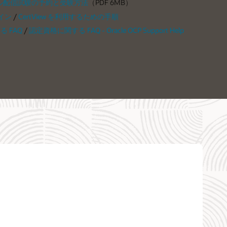
ル配信試験の予約と受験方法
（PDF 6MB）
グイン
/
CertView を利用するための手順
 FAQ
/
認定資格に関する FAQ - Oracle OCP Support Help