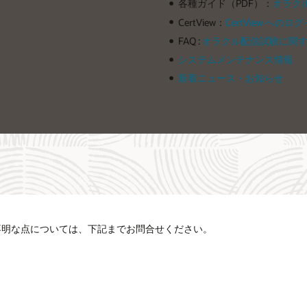
各種ガイド（PDF）：
オラク
CertView：
CertView へのロ
FAQ :
オラクル配信試験に関する
システムメンテナンス情報
新着ニュース・お知らせ
不明な点については、下記までお問合せください。