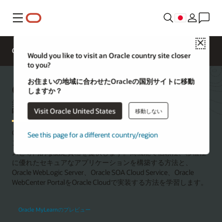
メニュー
Close
Oracle University お
Oracle University
問合せ
Would you like to visit an Oracle country site closer
to you?
お住まいの地域に合わせたOracleの国別サイトに移動
Oracle Javaのトレーニングと
しますか？
認定
Visit Oracle United States
移動しない
Oracle Universityは、組織がJavaによるハイテク・ソリューショ
See this page for a different country/region
ンの最先端に立ち続けるために役立つ、ロールベースの学習パ
スと専門的な認定資格を提供します。高機能で信頼性、移植性
に優れたセキュアなアプリケーションを構築する方法と、
Oracle WebLogic Server、Oracle SOA Cloud Service、Oracle
WebCenter PortalをOracle Cloudで実装する方法を学習します。
Oracle MyLearnのプレビュー