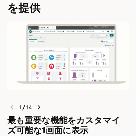
を提供
previous
next
1
/
14
slide
slide
最も重要な機能をカスタマイ
L
ズ可能な1画面に表示