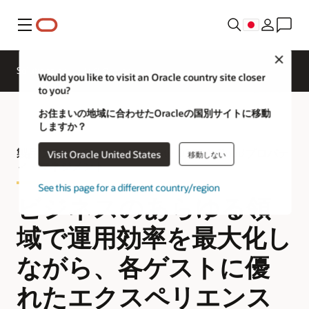
メニュー
ホスピタ
Close
リティ業
Solutions
セクター
界の専門
Would you like to visit an Oracle country site closer
家に問い
to you?
合わせる
お住まいの地域に合わせたOracleの国別サイトに移動
しますか？
製品ツアー - Oracle Hospitality OPERA Cloudプロパテ
Visit Oracle United States
移動しない
ィ・マネジメント
See this page for a different country/region
ビジネスのあらゆる領
域で運用効率を最大化し
ながら、各ゲストに優
れたエクスペリエンス