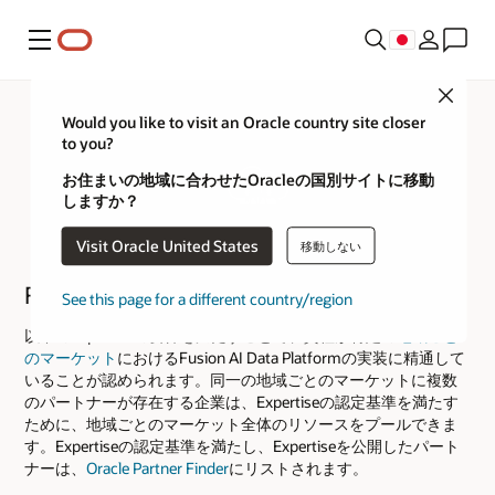
メニュー
Close
Would you like to visit an Oracle country site closer
to you?
お住まいの地域に合わせたOracleの国別サイトに移動
しますか？
Visit Oracle United States
移動しない
Fusion AI Data Platform
See this page for a different country/region
以下のExpertiseの要件を満たすことで、貴社が特定の
地域ごと
のマーケット
におけるFusion AI Data Platformの実装に精通して
いることが認められます。同一の地域ごとのマーケットに複数
のパートナーが存在する企業は、Expertiseの認定基準を満たす
ために、地域ごとのマーケット全体のリソースをプールできま
す。Expertiseの認定基準を満たし、Expertiseを公開したパート
ナーは、
Oracle Partner Finder
にリストされます。