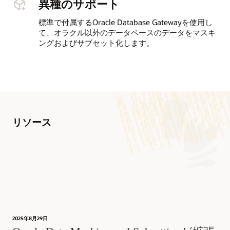
異種のサポート
標準で付属するOracle Database Gatewayを使用し
て、オラクル以外のデータベースのデータをマスキ
ングおよびサブセット化します。
リソース
各種情報
AskTOM Oracle Database Security Office Hours
Data Masking and Subsettingの概要（PDF）
LiveLabsワークショップ: Oracle Data Masking and
Subsetting
AskTOM Office Hoursには無料かつオープンなセッションが
Data Masking and Subsettingデータシート（PDF）
用意されています。Oracle Databaseのエキスパートとのセッ
Data Masking and Subsettingに関するFAQ（PDF）
ションで、組織で利用できる多くのエンタープライズレベ
このワークショップでは、Oracle Data Masking and
ル・データベース・セキュリティ・ツールを最大限に活用で
Subsetting Packの特徴と機能を紹介します。Enterprise
Oracle Data Safeを使用したデータ・マスキング
きるようにサポートします。
Manager 24aiで機密データを検出する方法、テスト用または
（HTML）
2025年8月29日
開発用にフォーマットおよび整合性を保持するマスキングを