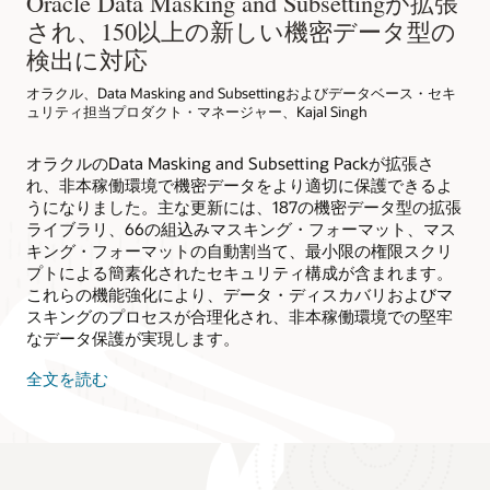
Oracle Data Masking and Subsettingが拡張
適用する方法、およびターゲットを絞ったサブセットを作成
登録
され、150以上の新しい機密データ型の
してフットプリントを削減し、クラウド移行を加速する方法
を説明します。
検出に対応
今すぐお試しください
オラクル、Data Masking and Subsettingおよびデータベース・セキ
ュリティ担当プロダクト・マネージャー、Kajal Singh
オラクルのData Masking and Subsetting Packが拡張さ
れ、非本稼働環境で機密データをより適切に保護できるよ
うになりました。主な更新には、187の機密データ型の拡張
ライブラリ、66の組込みマスキング・フォーマット、マス
キング・フォーマットの自動割当て、最小限の権限スクリ
プトによる簡素化されたセキュリティ構成が含まれます。
これらの機能強化により、データ・ディスカバリおよびマ
スキングのプロセスが合理化され、非本稼働環境での堅牢
なデータ保護が実現します。
全文を読む