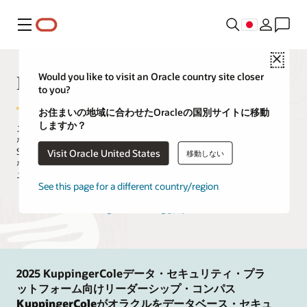
メニュー
Close
Data Masking and Subsetting
Would you like to visit an Oracle country site closer
to you?
お住まいの地域に合わせたOracleの国別サイトに移動
しますか？
ストレージコストを最小限に抑えながら、リスクを増大させること
なくデータの価値を引き出します。Oracle Data Masking and
Subsettingは、テスト、開発、パートナーの各環境を含め、さまざま
Visit Oracle United States
移動しない
なシナリオに対応して安全で費用対効果の高いデータ・プロビジョ
ニングを組織が実現するのに役立ちます。
See this page for a different country/region
LiveLabsでData Masking and Subsettingを試す
2025 KuppingerColeデータ・セキュリティ・プラ
ットフォーム向けリーダーシップ・コンパス
KuppingerColeがオラクルをデータベース・セキュ