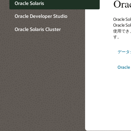
Orac
Oracle Solaris
Oracle Developer Studio
Oracl
さらに優
非常に高
Oracl
Oracle Solaris Cluster
使用でき
オンプレ
アプリケ
す。
ーション・
とディザ
およびF
し、ボト
データ
Oracle
ンスを実
し、Orac
ケーショ
Oracl
Oracle