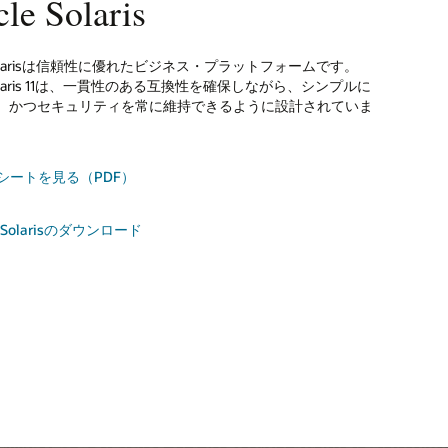
le Solaris
e Solarisは信頼性に優れたビジネス・プラットフォームです。
れたコードをさらに迅速に作成
い可用性、シンプルな運用
e Solaris 11は、一貫性のある互換性を確保しながら、シンプルに
、かつセキュリティを常に維持できるように設計されていま
ミスでもクラウドでも最新のオラクル・システムでアプリケ
ーションおよびプラットフォーム・サービス向けの高可用性
パフォーマンスを最適化します。C、C++、Java、Scala、
スタ・リカバリ。
ortranのアプリケーション・パフォーマンスを詳細に分析
ルネックを簡単に特定し、チューニングで最適なパフォーマ
シートを見る（PDF）
 Solaris Clusterの詳細
現します。アプリケーションをセキュリティ脆弱性から保護
le SPARC Software in Siliconのサポートを活用して、アプリ
ンを非常に迅速に保護します。
e Solarisのダウンロード
 Developer Studioの詳細