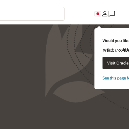
Would you like
お住まいの地域
Visit Oracl
See this page f