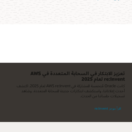
تعزيز الابتكار في السحابة المتعددة في AWS
re:Invent لعام 2025
كانت Oracle مُتحمسة للمشاركة في AWS re:Invent لعام 2025. اكتشف
أحدث إعلاناتنا، واستكشف ابتكارات جديدة للسحابة المتعددة، وشاهد
تسجيلات جلساتنا من الحدث.
اقرأ موجز re:Invent