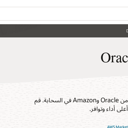
يديو حول Oracle
تعرف على كيفية الحصول على أفضل ما في كل من Oracle وAmazon في السحابة. قم
ى أداء وتوافر.