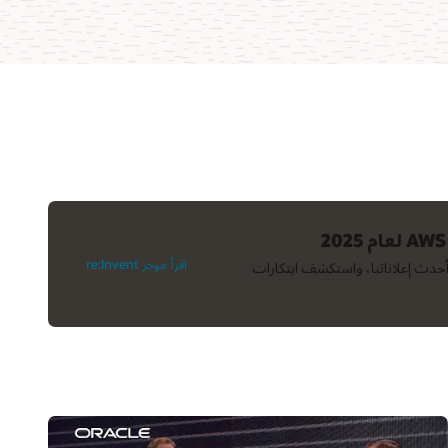
اقرأ موجز re:Invent
للمشاركة في AWS re:Invent لعام 2025. اكتشف أحدث إعلاناتنا، واستكشف ابتكارات