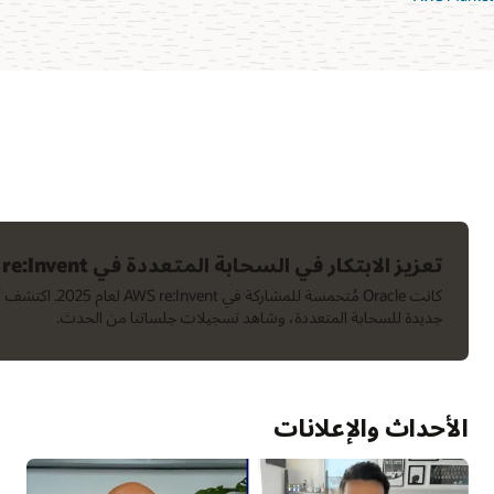
تعزيز الابتكار في السحابة المتعددة في AWS re:Invent لعام 2025
كانت Oracle مُتحمسة 
جديدة للسحابة المتعددة، وشاهد تسجيلات جلساتنا من الحدث.
الأحداث والإعلانات