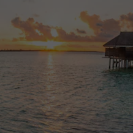
مثل
GitHub
أو
GitLab
أو
Bitbucket
أو
مخزن التعليمات البرمجية لـ
OCI DevOps
. يعمل المطورون على التعاون وتتبع جميع تغييرات البنية
الأساسية كتعليمات برمجية والاعتمادات تلقائيًا باستخدام نفس
الأدوات والعمليات المستخدمة لتعليمات التطبيق البرمجية.
المراجعة التلقائية
كخدمة أصلية لـ OCI، يُسجل مدير الموارد تلقائيًا جميع تغييرات البنية
الأساسية وتوفير الرؤية والوصول إلى السجلات عبر واجهات
التسجيل
و
خدمة المراجعة
.
الوصول إلى الموارد الخاصة
باستخدام نقاط النهاية الخاصة، يمكن لمدير الموارد تكوين الموارد في
حجرات OCI الخاصة، أو الموارد المحلية المتصلة بإيجار OCI، أو الوصول
إلى تكوينات Terraform في خوادم Github الخاصة.