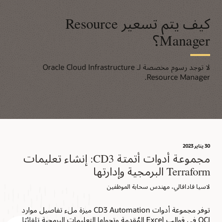
كيف يتم تسعير Resource
Manager؟
لا توجد رسوم مخصصة لـ Oracle Cloud Infrastructure
Resource Manager.
30 يناير 2023
مجموعة أدوات أتمتة CD3: إنشاء تعليمات
Terraform البرمجية وإدارتها
لاسيا فادافالي، مهندس سحابة الموظفين
توفر مجموعة أدوات CD3 Automation ميزة ملء تفاصيل موارد
OCI في قوالب Excel المُقدمة وتحولها التعليمات البرمجية تلقائيًا