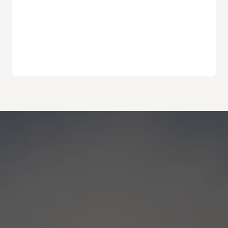
مع خدمات OCI.
تكوين البنية الأساسية الحالي من التكوين المطلوب. يتيح اكتشاف
الانحراف للمسؤولين إمكانية تحديد تغييرات البنية الأساسية التي لا
تتوافق مع سياسات المؤسسة.
التحديث الآلي لموفري خدمة Terraform من
Terraform Registry
يساعد مدير الموارد على تحديث المجموعات من خلال إحضار أحدث
متوافق تمامًا مع Oracle Cloud Infrastructure
موفري المجموعات الجديدة والمُحدثة من Terraform Registry. بالنسبة
يدعم مدير الموارد جميع الخدمات من Oracle Cloud Infrastructure.
للمجموعات القديمة التي تم إنشاءها قبل تكوين مصادر Terraform
Registry، يمكن تكوين موفري الجهات الخارجية والإصدارات المحددة
التكامل مع مخازن التعليمات البرمجية
وموفري الخدمة الخاصة.
يمكن للعملاء بسهولة دمج مدير الموارد مع Github و
GitLab
وBitbucket. من خلال العمل كمزود مصدر تكوين، تقوم مخازن
بدء استخدام إدارة الموارد
التعليمات البرمجية بتتبع جميع تغييرات التعليمات البرمجية والتكرارات
والموافقات للبنية الأساسية لديك كتعليمات برمجية.
الأسئلة الشائعة حول إدارة الموارد
عناصر التحكم في الوصول المُضمن
يتكامل مدير الموارد مع
Oracle Identity and Access Management
(IAM)
، مما يضمن تطبيق سياسات المستأجرة والحاوية أيضًا على
تغييرات البنية التحتية وعملياتها.
عمليات تكامل مستودع التعليمات البرمجية
يمكن للعملاء تخزين تعليمات Terraform البرمجية بجانب تعليمات
التطبيقات البرمجية في حلول
إدارة التعليمات البرمجية المصدر الحالية
،