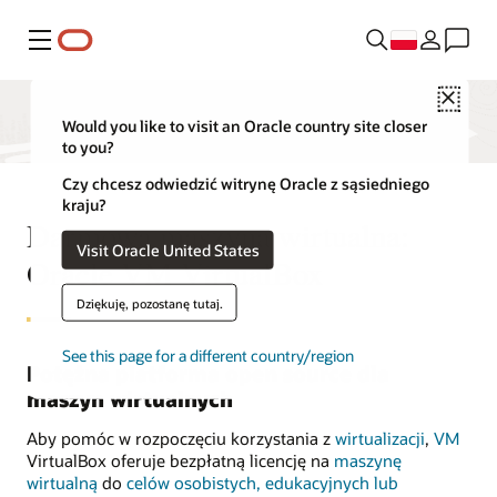
Menu
Close
Would you like to visit an Oracle country site closer
to you?
Czy chcesz odwiedzić witrynę Oracle z sąsiedniego
kraju?
Darmowa maszyna wirtualna:
Visit Oracle United States
Oracle VM VirtualBox
Dziękuję, pozostanę tutaj.
See this page for a different country/region
Potężna platforma open source dla
maszyn wirtualnych
Aby pomóc w rozpoczęciu korzystania z
wirtualizacji
,
VM
VirtualBox oferuje bezpłatną licencję na
maszynę
wirtualną
do
celów osobistych, edukacyjnych lub