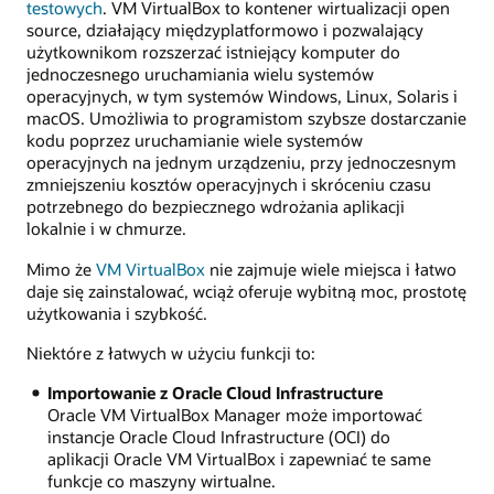
testowych
. VM VirtualBox to kontener wirtualizacji open
source, działający międzyplatformowo i pozwalający
użytkownikom rozszerzać istniejący komputer do
jednoczesnego uruchamiania wielu systemów
operacyjnych, w tym systemów Windows, Linux, Solaris i
macOS. Umożliwia to programistom szybsze dostarczanie
kodu poprzez uruchamianie wiele systemów
operacyjnych na jednym urządzeniu, przy jednoczesnym
zmniejszeniu kosztów operacyjnych i skróceniu czasu
potrzebnego do bezpiecznego wdrożania aplikacji
lokalnie i w chmurze.
Mimo że
VM VirtualBox
nie zajmuje wiele miejsca i łatwo
daje się zainstalować, wciąż oferuje wybitną moc, prostotę
użytkowania i szybkość.
Niektóre z łatwych w użyciu funkcji to:
Importowanie z Oracle Cloud Infrastructure
Oracle VM VirtualBox Manager może importować
instancje Oracle Cloud Infrastructure (OCI) do
aplikacji Oracle VM VirtualBox i zapewniać te same
funkcje co maszyny wirtualne.