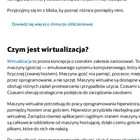
Przyjrzyjmy się im z bliska, by poznać różnice pomiędzy nimi.
Dowiedz się więcej o chmurze obliczeniowej
Czym jest wirtualizacja?
Wirtualizacja
to prosta koncepcja o szerokim zakresie zastosowań. To
maszyny (gościa) — emulowanego systemu komputerowego, który istn
fizycznej (zwanej hostem). Maszyna-gość ma pamięć, procesor, miej
przez oprogramowanie, a nie sprzęt. Maszyny wirtualne są dostępne
obsługi różnych zadań przetwarzania i przypadków użycia. Czasami s
Czasami oferują strategiczne podejście do zarządzania zasobami.
Maszyny wirtualne potrzebują do pracy oprogramowania hiperwizora, 
pomiędzy hostem oraz gościem. Hiperwizor przydziela niezbędną pam
wirtualnej. Zarządza również aplikacjami i ogólnym stanem maszyny wi
są całkowicie oddzielone od maszyny hostującej, dzięki czemu goście
plikami, które do nich nie należą.
Do wirtualizacji, poza maszynami wirtualnymi, służyć mogą również