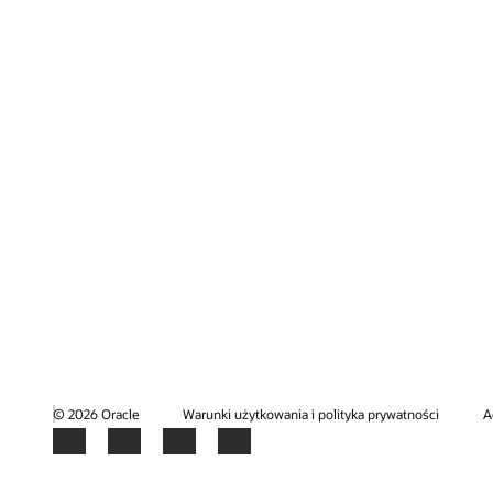
© 2026 Oracle
Warunki użytkowania i polityka prywatności
A
Facebook
X
LinkedIn
YouTube