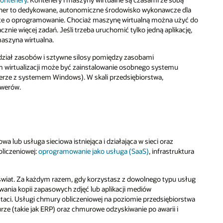
tener to dedykowane, autonomiczne środowisko wykonawcze dla
arte o oprogramowanie. Chociaż maszynę wirtualną można użyć do
nie więcej zadań. Jeśli trzeba uruchomić tylko jedną aplikację,
aszyna wirtualna.
zydział zasobów i sztywne silosy pomiędzy zasobami
 wirtualizacji może być zainstalowanie osobnego systemu
rze z systemem Windows). W skali przedsiębiorstwa,
rwerów.
a lub usługa sieciowa istniejąca i działająca w sieci oraz
bliczeniowej:
oprogramowanie jako usługa (SaaS)
, infrastruktura
 świat. Za każdym razem, gdy korzystasz z dowolnego typu usług
ywania kopii zapasowych zdjęć lub aplikacji mediów
taci. Usługi chmury obliczeniowej na poziomie przedsiębiorstwa
ze (takie jak ERP) oraz chmurowe odzyskiwanie po awarii i