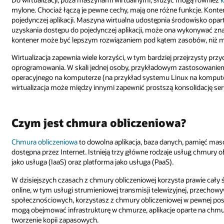
mylone. Chociaż łączą je pewne cechy, mają one różne funkcje. Kon
pojedynczej aplikacji. Maszyna wirtualna udostępnia środowisko op
uzyskania dostępu do pojedynczej aplikacji, może ona wykonywać znacz
kontener może być lepszym rozwiązaniem pod kątem zasobów, niż m
Wirtualizacja zapewnia wiele korzyści, w tym bardziej przejrzysty pr
oprogramowania. W skali jednej osoby, przykładowym zastosowaniem
operacyjnego na komputerze (na przykład systemu Linux na kompute
wirtualizacja może między innymi zapewnić prostszą konsolidację se
Czym jest chmura obliczeniowa?
Chmura obliczeniowa
to dowolna aplikacja, baza danych, pamięć masow
dostępna przez Internet. Istnieją trzy główne rodzaje usług chmury o
jako usługa (IaaS) oraz platforma jako usługa (PaaS).
W dzisiejszych czasach z chmury obliczeniowej korzysta prawie cały
online, w tym usługi strumieniowej transmisji telewizyjnej, przechow
społecznościowych, korzystasz z chmury obliczeniowej w pewnej pos
mogą obejmować infrastrukturę w chmurze, aplikacje oparte na chmur
tworzenie kopii zapasowych.