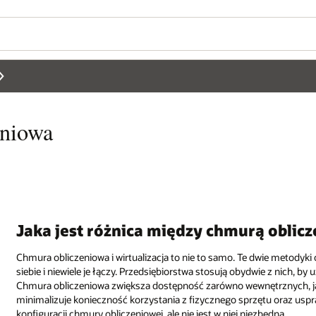
eniowa
Jaka jest różnica między chmurą oblicz
Chmura obliczeniowa i wirtualizacja to nie to samo. Te dwie metodyki
siebie i niewiele je łączy. Przedsiębiorstwa stosują obydwie z nich, b
Chmura obliczeniowa zwiększa dostępność zarówno wewnętrznych, jak i
minimalizuje konieczność korzystania z fizycznego sprzętu oraz usp
konfiguracji chmury obliczeniowej, ale nie jest w niej niezbędna.