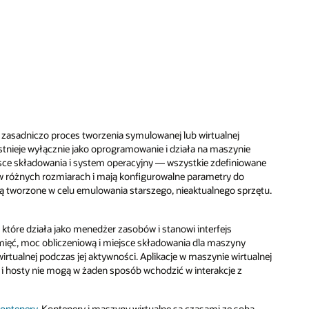
 zasadniczo proces tworzenia symulowanej lub wirtualnej
ieje wyłącznie jako oprogramowanie i działa na maszynie
sce składowania i system operacyjny — wszystkie zdefiniowane
 w różnych rozmiarach i mają konfigurowalne parametry do
ą tworzone w celu emulowania starszego, nieaktualnego sprzętu.
które działa jako menedżer zasobów i stanowi interfejs
ięć, moc obliczeniową i miejsce składowania dla maszyny
rtualnej podczas jej aktywności. Aplikacje w maszynie wirtualnej
 i hosty nie mogą w żaden sposób wchodzić w interakcje z
kontenery
. Kontenery i maszyny wirtualne są czasami ze sobą