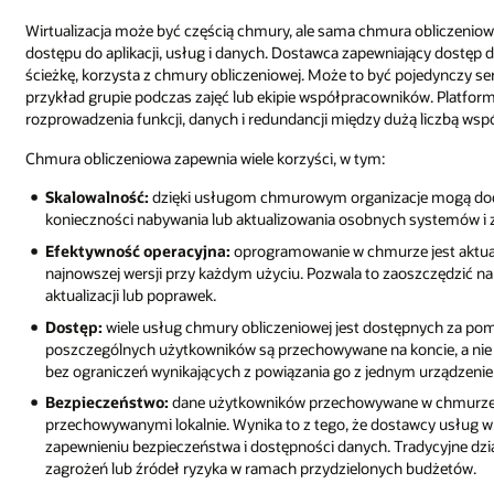
Wirtualizacja może być częścią chmury, ale sama chmura obliczeniow
dostępu do aplikacji, usług i danych. Dostawca zapewniający dostęp d
ścieżkę, korzysta z chmury obliczeniowej. Może to być pojedynczy ser
przykład grupie podczas zajęć lub ekipie współpracowników. Platformy
rozprowadzenia funkcji, danych i redundancji między dużą liczbą ws
Chmura obliczeniowa zapewnia wiele korzyści, w tym:
Skalowalność:
dzięki usługom chmurowym organizacje mogą dodaw
konieczności nabywania lub aktualizowania osobnych systemów i
Efektywność operacyjna:
oprogramowanie w chmurze jest aktua
najnowszej wersji przy każdym użyciu. Pozwala to zaoszczędzić na
aktualizacji lub poprawek.
Dostęp:
wiele usług chmury obliczeniowej jest dostępnych za pomoc
poszczególnych użytkowników są przechowywane na koncie, a nie l
bez ograniczeń wynikających z powiązania go z jednym urządzeni
Bezpieczeństwo:
dane użytkowników przechowywane w chmurze s
przechowywanymi lokalnie. Wynika to z tego, że dostawcy usług w 
zapewnieniu bezpieczeństwa i dostępności danych. Tradycyjne dzi
zagrożeń lub źródeł ryzyka w ramach przydzielonych budżetów.