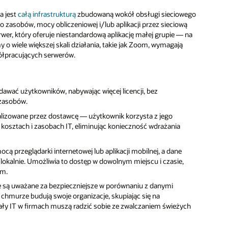
a jest
całą infrastrukturą
zbudowaną wokół obsługi sieciowego
o zasobów, mocy obliczeniowej i/lub aplikacji przez sieciową
wer, który oferuje niestandardową aplikację małej grupie — na
 o wiele większej skali działania, takie jak Zoom, wymagają
półpracujących serwerów.
ać użytkowników, nabywając więcej licencji, bez
 zasobów.
lizowane przez dostawcę — użytkownik korzysta z jego
 kosztach i zasobach IT, eliminując konieczność wdrażania
ą przeglądarki internetowej lub aplikacji mobilnej, a dane
okalnie. Umożliwia to dostęp w dowolnym miejscu i czasie,
em.
ą uważane za bezpieczniejsze w porównaniu z danymi
chmurze budują swoje organizacje, skupiając się na
ały IT w firmach muszą radzić sobie ze zwalczaniem świeżych