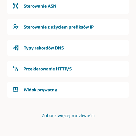
Prywatny
Sterowanie ASN
system
DNS
W drugim
przypadku
Sterowanie z użyciem prefiksów IP
użycia
region
OCI
Typy rekordów DNS
zawiera
sieć
VCN
obsługiwaną
Przekierowanie HTTP/S
przez
usługę
DNS.
Widok prywatny
Do
sieci
VCN
dołączona
Zobacz więcej możliwości
jest
bramka
DNG
(dynamic