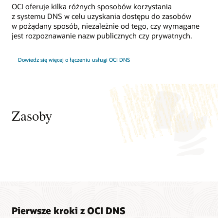
końcowych
OCI oferuje kilka różnych sposobów korzystania
na
z systemu DNS w celu uzyskania dostępu do zasobów
podstawie
w pożądany sposób, niezależnie od tego, czy wymagane
równych
jest rozpoznawanie nazw publicznych czy prywatnych.
lub
niestandardowych
wag.
Dowiedz się więcej o łączeniu usługi OCI DNS
Sterowanie
ruchem
W czwartym
przypadku
Zasoby
użycia
dwóch
użytkowników
znajduje
się
w różnych
lokalizacjach
geograficznych.
Pierwszy
użytkownik
Pierwsze kroki z OCI DNS
jest