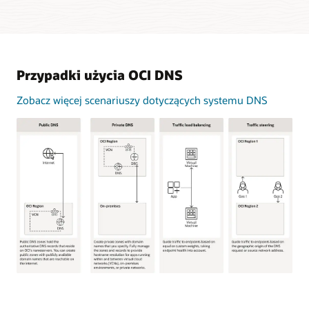
Przypadki użycia OCI DNS
Zobacz więcej scenariuszy dotyczących systemu DNS
Ta
ilustracja
przedstawia