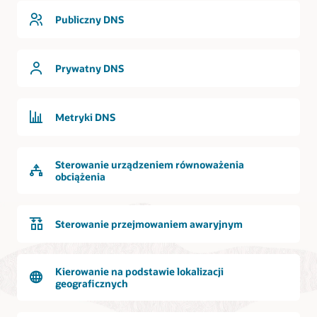
jest
Publiczny DNS
logicznie
i dwukierunkowo
połączony
Prywatny DNS
z usługą
DNS.
Żądania
Metryki DNS
z Internetu
mogą
uzyskać
Sterowanie urządzeniem równoważenia
dostęp
obciążenia
do
usługi
DNS,
a usługa
Sterowanie przejmowaniem awaryjnym
DNS
odpowiada
na
Kierowanie na podstawie lokalizacji
żądania
geograficznych
z Internetu.