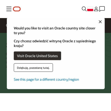
Menu
Close
Omówienie
Networking Services
Pricing
Would you like to visit an Oracle country site closer
to you?
Czy chcesz odwiedzić witrynę Oracle z sąsiedniego
System nazw domen (DNS)
kraju?
Oracle Cloud Infrastructure (OCI) DNS to usługa DNS typu cloud
Visit Oracle United States
native, która obsługuje zarówno żądania internetowe, jak
i wewnętrzne. Może globalnie równoważyć obciążenie i sterować
żądaniami w oparciu o wiele charakterystyk.
Dziękuję, pozostanę tutaj.
See this page for a different country/region
Wypróbuj Oracle Cloud
*