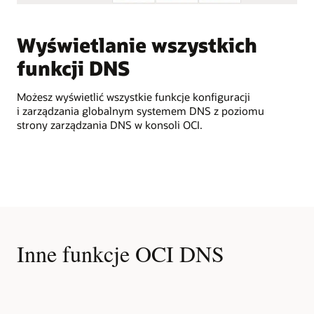
Sterowanie
ruchem
Publiczny
Wyświetlanie wszystkich
W
system
DNS
funkcji DNS
s
W pierwszym
przypadku
Możesz wyświetlić wszystkie funkcje konfiguracji
Moż
użycia
i zarządzania globalnym systemem DNS z poziomu
w t
region
strony zarządzania DNS w konsoli OCI.
OCI
zawiera
sieć
VCN
(virtual
cloud
network),
która
jest
Inne funkcje OCI DNS
obsługiwana
przez
usługę
DNS.
Internet