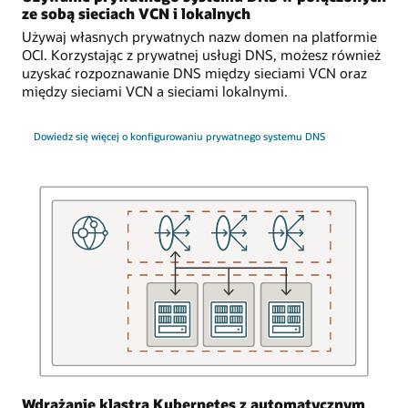
a usługa
ze sobą sieciach VCN i lokalnych
DNS
Używaj własnych prywatnych nazw domen na platformie
odpowiada
OCI. Korzystając z prywatnej usługi DNS, możesz również
na
uzyskać rozpoznawanie DNS między sieciami VCN oraz
żądania
między sieciami VCN a sieciami lokalnymi.
ze
środowiska
lokalnego.
Dowiedz się więcej o konfigurowaniu prywatnego systemu DNS
Równoważenie
obciążenia
ruchem
W trzecim
przypadku
użycia
aplikacja
komputerowa
jest
logicznie
połączona
z dwiema
różnymi
maszynami
Wdrażanie klastra Kubernetes z automatycznym