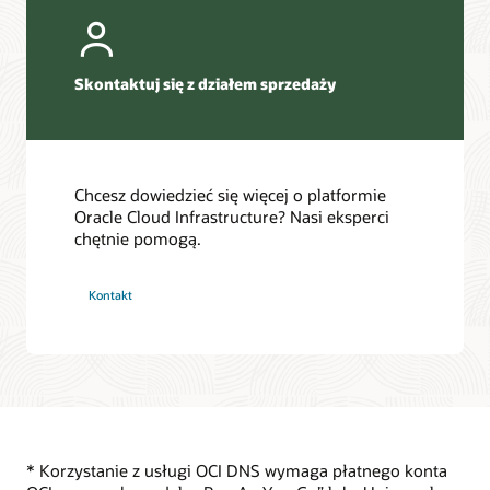
Witamy w rozwiązaniu Oracle Cloud Infrastructure
Virtual Cloud Network — często zadawane pytania
regionów
Pulpit stanu usług
FAQ dotyczące odporności
OCI
Fora klientów
Szkolenie z zakresu Oracle Cloud Infrastructure
w oparciu
Skontaktuj się z działem sprzedaży
o lokalizację
Najlepsze praktyki w zakresie Oracle Cloud Infrastructure
użytkownika,
Programy certyfikacyjne dla rozwiązania Oracle Cloud
charakter
Infrastructure
żądania
DNS
Chcesz dowiedzieć się więcej o platformie
lub
Oracle Cloud Infrastructure? Nasi eksperci
źródłowy
chętnie pomogą.
adres
sieciowy.
Kontakt
* Korzystanie z usługi OCI DNS wymaga płatnego konta