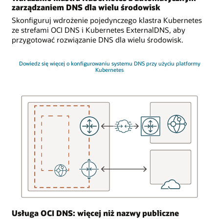
wirtualnymi
zarządzaniem DNS dla wielu środowisk
reprezentującymi
Skonfiguruj wdrożenie pojedynczego klastra Kubernetes
punkty
ze strefami OCI DNS i Kubernetes ExternalDNS, aby
końcowe,
przygotować rozwiązanie DNS dla wielu środowisk.
z którymi
może
się
Dowiedz się więcej o konfigurowaniu systemu DNS przy użyciu platformy
Kubernetes
ona
łączyć.
Równoważenie
obciążenia
ruchem
to
funkcja
usługi
DNS,
która
kieruje
aplikacje
do
różnych
punktów
Usługa OCI DNS: więcej niż nazwy publiczne