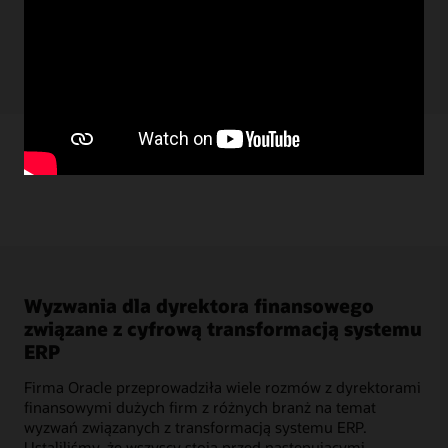
Źródła
Wyzwania dla dyrektora finansowego
związane z cyfrową transformacją systemu
ERP
Firma Oracle przeprowadziła wiele rozmów z dyrektorami
finansowymi dużych firm z różnych branż na temat
wyzwań związanych z transformacją systemu ERP.
Ustaliliśmy, że wszyscy stoją przed następującymi