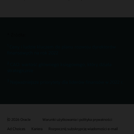
* Źródła:
1
Ceny i ludzie kluczem do planu rozwoju dyrektorów
finansowych na rok 2022
2
CAO: wartość głównego księgowego, który działa
strategicznie
3
Najważniejsze priorytety dla liderów finansów w 2022 r.
© 2026 Oracle
Warunki użytkowania i polityka prywatności
Ad Choices
Kariera
Rozpocznij subskrypcję wiadomości e-mail