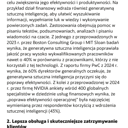
celu zwiększenia jego efektywności i produktywności. Na
przykład dział finansowy wdraża również generatywną
sztuczną inteligencję, aby ułatwić wyszukiwanie
informacji, wypełnianie luk w wiedzy i wykonywanie
powierzonych zadań. Zastosowania obejmują pomoc w
pisaniu tekstów, podsumowaniach, analizach i pisaniu
wiadomości na czacie. Z jednego z przeprowadzonych w
2023 r. przez Boston Consulting Group i MIT Sloan badań
wynika, że generatywna sztuczna inteligencja poprawiała
jakość pracy wysoko wykwalifikowanych pracowników
nawet o 40% w porównaniu z pracownikami, którzy z nie
korzystali z tej technologii. Z raportu firmy PwC z 2024 r.
wynika, że 60% dyrektorów generalnych oczekuje, że
generatywna sztuczna inteligencja przyczyni się do
poprawy efektywności. Z kolei z przeprowadzonej w 2024
r. przez firmę NVIDIA ankiety wśród 400 globalnych
specjalistów w dziedzinie usług finansowych wynika, że
„poprawa efektywności operacyjnej” była najczęściej
wymienianą przez respondentów korzyścią z wdrożenia
sztucznej inteligencji (43%).
2. Lepsza obsługa i skuteczniejsze zatrzymywanie
klientów