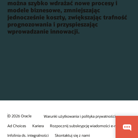
można szybko wdrażać nowe procesy i
modele biznesowe, zmniejszając
jednocześnie koszty, zwiększając trafność
prognozowania i przyspieszając
wprowadzanie innowacji.
© 2026 Oracle
Warunki użytkowania i polityka prywatności
Ad Choices
Kariera
Rozpocznij subskrypcję wiadomości e-mail
Infolinia ds. integralności
Skontaktuj się z nami