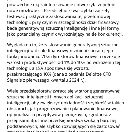
powszechne nią zainteresowanie i otworzyła zupełnie
nowe możliwości. Przedsiębiorstwa szybko zaczęły
testować praktyczne zastosowania tej przełomowej
technologii, przy czym w szczególności dział finansowy
bada generatywną sztuczną inteligencję i inne jej formy
jako potencjalny czynnik wyróżniający na tle konkurencji.
Wygląda na to, że zastosowanie generatywnej sztucznej
inteligencji w dziale finansowym zmieni sposób jego
funkcjonowania: 70% dyrektorów finansowych oczekuje
wzrostu produktywności od 1% do 10% po wdrożeniu tej
technologii, a 13% spodziewa się wzrostu
przekraczającego 10% (dane z badania Deloitte CFO
Signals z pierwszego kwartału 2024 r.).
Wiele przedsiębiorstw zwraca się w stronę generatywnej
sztucznej inteligencji i innych aplikacji sztucznej
inteligencji, aby zwiększyć dokładność i szybkość w takich
obszarach, jak prognozowanie i planowanie finansowe,
optymalizacja przepływów pieniężnych, zgodność z
przepisami itp. Inne przedsiębiorstwa szukają bardziej
podstawowych, ale szybko rozwijających się zastosowań
sztucznej inteligencji, na przykład automatyzacji