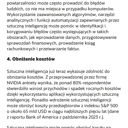
powtarzalności może często prowadzić do błędów
ludzkich, co nie ma miejsca w przypadku komputerów.
Wykorzystanie zaawansowanych algorytmów, narzędzi
analitycznych i funkcji automatyzacji zapewnianych przez
sztuczną inteligencję może pomóc w identyfikacji i
korygowaniu błędów często występujących w takich
obszarach, jak wprowadzanie danych, przygotowywanie
sprawozdań finansowych, prowadzenie ksiąg
rachunkowych i przetwarzanie faktur.
4. Obniżenie kosztów
Sztuczna inteligencja już teraz wykazuje zdolność do
obniżania kosztów. Z przeprowadzonej przez firmę
NVIDIA ankiety wynika, że ponad 80% respondentów
stwierdziło wzrost przychodów i spadek rocznych kosztów
dzięki wykorzystaniu aplikacji wykorzystujących sztuczną
inteligencję. Ponadto wdrożenie sztucznej inteligencji
może obniżyć koszty przedsiębiorstw z indeksu S&P 500
o około 65 mld USD w ciągu najbliższych pięciu lat (dane
z raportu Bank of America z października 2023 r.).
Sztuczna inteligencja może pomóc obniżyć koszty na