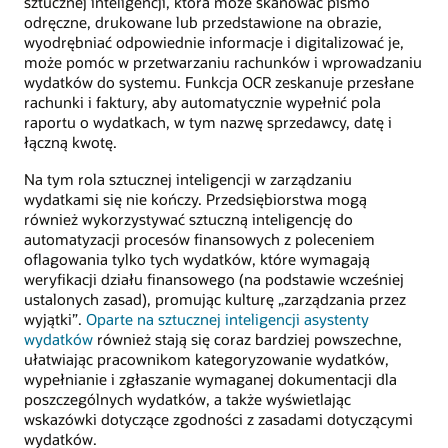
sztucznej inteligencji, która może skanować pismo
odręczne, drukowane lub przedstawione na obrazie,
wyodrębniać odpowiednie informacje i digitalizować je,
może pomóc w przetwarzaniu rachunków i wprowadzaniu
wydatków do systemu. Funkcja OCR zeskanuje przesłane
rachunki i faktury, aby automatycznie wypełnić pola
raportu o wydatkach, w tym nazwę sprzedawcy, datę i
łączną kwotę.
Na tym rola sztucznej inteligencji w zarządzaniu
wydatkami się nie kończy. Przedsiębiorstwa mogą
również wykorzystywać sztuczną inteligencję do
automatyzacji procesów finansowych z poleceniem
oflagowania tylko tych wydatków, które wymagają
weryfikacji działu finansowego (na podstawie wcześniej
ustalonych zasad), promując kulturę „zarządzania przez
wyjątki”.
Oparte na sztucznej inteligencji asystenty
wydatków
również stają się coraz bardziej powszechne,
ułatwiając pracownikom kategoryzowanie wydatków,
wypełnianie i zgłaszanie wymaganej dokumentacji dla
poszczególnych wydatków, a także wyświetlając
wskazówki dotyczące zgodności z zasadami dotyczącymi
wydatków.