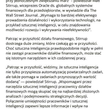
przy jednoczesnym zwiększaniu marż” - powiedział Matt
Stirrup, wiceprezes Oracle ds. globalnych systemów
finansowych dla przedsiębiorstw, w wywiadzie dla The
Wall Street Journal. „Wymaga to bardziej efektywnego
prowadzenia działalności i wykorzystania technologii, na
przykład sztucznej inteligencji, w celu znajdowania
możliwości rozwoju i wykrywania nieefektywności”.
Patrząc w przyszłość działu finansowego, Stirrup
dostrzega duże zmiany, które czekają go w przyszłości.
Choć sztuczna inteligencja prawdopodobnie nigdy w pełni
nie zastąpi pracowników działów finansowych, może stać
się istotnym narzędziem w ich codziennej pracy.
„Patrząc w przyszłość, widzimy, że sztuczna inteligencja
nie tylko przyspiesza automatyzację powtarzalnych zadań,
ale także pomaga w zadaniach przynoszących wartość
dodaną” — powiedział Stirrup. „Wspomagani przez
narzędzia sztucznej inteligencji pracownicy działów
finansowych mogą skupiać się na najbardziej złożonych
analizach i podejmowaniu strategicznych decyzji.
Połączenie umiejętności pracowników i sztucznej
inteligencji zapewni lepsze informacje i wpływ na