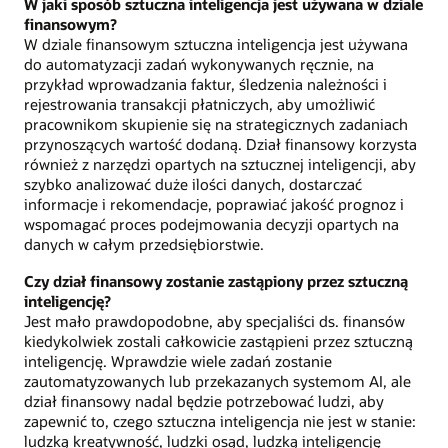
W jaki sposób sztuczna inteligencja jest używana w dziale
finansowym?
W dziale finansowym sztuczna inteligencja jest używana
do automatyzacji zadań wykonywanych ręcznie, na
przykład wprowadzania faktur, śledzenia należności i
rejestrowania transakcji płatniczych, aby umożliwić
pracownikom skupienie się na strategicznych zadaniach
przynoszących wartość dodaną. Dział finansowy korzysta
również z narzędzi opartych na sztucznej inteligencji, aby
szybko analizować duże ilości danych, dostarczać
informacje i rekomendacje, poprawiać jakość prognoz i
wspomagać proces podejmowania decyzji opartych na
danych w całym przedsiębiorstwie.
Czy dział finansowy zostanie zastąpiony przez sztuczną
inteligencję?
Jest mało prawdopodobne, aby specjaliści ds. finansów
kiedykolwiek zostali całkowicie zastąpieni przez sztuczną
inteligencję. Wprawdzie wiele zadań zostanie
zautomatyzowanych lub przekazanych systemom AI, ale
dział finansowy nadal będzie potrzebować ludzi, aby
zapewnić to, czego sztuczna inteligencja nie jest w stanie:
ludzką kreatywność, ludzki osąd, ludzką inteligencję