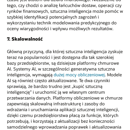
tego, czy chodzi o analizę łańcuchów dostaw, operacji czy
rynków finansowych, sztuczna inteligencja może pomóc w
szybkiej identyfikacji potencjalnych zagrożeń i
wykorzystaniu technik modelowania predykcyjnego do
oceny wiarygodności i wpływu możliwych rezultatów.
7. Skalowalność
Główną przyczyną, dla której sztuczna inteligencja zyskuje
teraz na popularności i jest dostępna dla tak szerokiej
bazy przedsiębiorstw, są dzisiejsze platformy chmurowe
AI. Systemy AI, w szczególności generatywna sztuczna
inteligencja, wymagają
dużej mocy obliczeniowej
. Modele
AI są również często aktualizowane. Te dwa czynniki
sprawiają, że bardzo trudno jest „kupić sztuczną
inteligencję” i uruchomić ją we własnym centrum
przetwarzania danych. Platformy obliczeniowe w chmurze
zapewniają skalowalną infrastrukturę i zasoby do
wdrażania i uruchamiania aplikacji sztucznej inteligencji,
dzięki czemu przedsiębiorstwa płacą za funkcje, których
potrzebują, i korzystają z aktualizacji bez konieczności
samodzielnego wprowadzania poprawek i aktualizowania