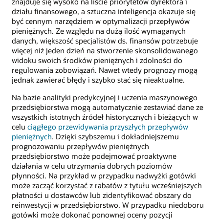
znajduje się wysoko na liście priorytetów dyrektora i
działu finansowego, a sztuczna inteligencja okazuje się
być cennym narzędziem w optymalizacji przepływów
pieniężnych. Ze względu na dużą ilość wymaganych
danych, większość specjalistów ds. finansów potrzebuje
więcej niż jeden dzień na stworzenie skonsolidowanego
widoku swoich środków pieniężnych i zdolności do
regulowania zobowiązań. Nawet wtedy prognozy mogą
jednak zawierać błędy i szybko stać się nieaktualne.
Na bazie analityki predykcyjnej i uczenia maszynowego
przedsiębiorstwa mogą automatycznie zestawiać dane ze
wszystkich istotnych źródeł historycznych i bieżących w
celu
ciągłego przewidywania przyszłych przepływów
pieniężnych
. Dzięki szybszemu i dokładniejszemu
prognozowaniu przepływów pieniężnych
przedsiębiorstwo może podejmować proaktywne
działania w celu utrzymania dobrych poziomów
płynności. Na przykład w przypadku nadwyżki gotówki
może zacząć korzystać z rabatów z tytułu wcześniejszych
płatności u dostawców lub zidentyfikować obszary do
reinwestycji w przedsiębiorstwo. W przypadku niedoboru
gotówki może dokonać ponownej oceny pozycji