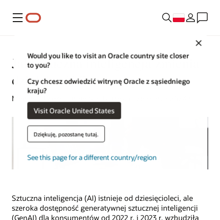
Menu
Close
Would you like to visit an Oracle country site closer
Jak sztuczna inteligencja zmienia
to you?
działalność finansową
Czy chcesz odwiedzić witrynę Oracle z sąsiedniego
kraju?
Megan O'Brien | strateżka ds. treści | 26 marca 2024 r.
Visit Oracle United States
Dziękuję, pozostanę tutaj.
See this page for a different country/region
Sztuczna inteligencja (AI) istnieje od dziesięcioleci, ale
szeroka dostępność generatywnej sztucznej inteligencji
(GenAI) dla konsumentów od 2022 r. i 2023 r. wzbudziła