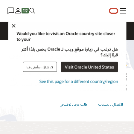
القائمة
Close
Solutions
Consulting Services
قصص العملاء
Would you like to visit an Oracle country site closer
to you?
هل ترغب في زيارة موقع ويب لـ Oracle يخص بلدًا أكثر
5G وظيفة التحكم في وثيقة التأمين
قربًا إليك؟
Visit Oracle United States
لا، شكرًا، سأبقى هنا
إنشاء السياسات ونشرها بسهولة في شبكة 5G باستخدام وظيفة التحكم في
السياسات من Oracle. سيساعدك PCF الخاص بـ Oracle على تحقيق الدخل
See this page for a different country/region
وتحقيق فوائد من 5G، نظرًا لأنه تم تصميمه وإنشاءه على مبادئ السحابة الأصلية
للتعامل مع متطلبات خدمات 5G.
الاتصال بالمبيعات
طلب عرض توضيحي