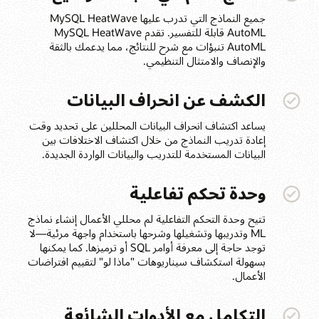
جميع النماذج التي تدرب عليها MySQL HeatWave
AutoML قابلة للتفسير. تقدم MySQL HeatWave
AutoML تنبؤات مع شرح للنتائج، مما يدعمك بالثقة
والإنصاف والامتثال التنظيمي.
الكشف عن انحراف البيانات
يساعد اكتشاف انحراف البيانات المحللين على تحديد وقت
إعادة تدريب النماذج من خلال اكتشاف الاختلافات بين
البيانات المستخدمة للتدريب والبيانات الواردة الجديدة.
وحدة تحكم تفاعلية
تتيح وحدة التحكم التفاعلية لم محللي الأعمال إنشاء نماذج
ML وتدريبها وتشغيلها وشرحها باستخدام واجهة مرئية—لا
توجد حاجة إلى معرفة أوامر SQL أو ترميزها. كما يمكنها
بسهولة استكشاف سيناريوهات "ماذا لو" لتقييم افتراضات
الأعمال.
التكامل مع الأدوات الشائعة