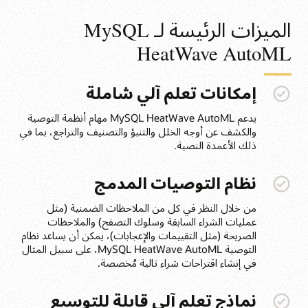
الميزات الرئيسة لـ MySQL
HeatWave AutoML
إمكانات تعلم آلي شاملة
يدعم MySQL HeatWave AutoML مهام أنظمة التوصية
والكشف عن أوجه الخلل والتنبؤ والتصنيف والتراجع، بما في
ذلك الأعمدة النصية.
نظام التوصيات المدمج
من خلال النظر في كل من الملاحظات الضمنية (مثل
عمليات الشراء السابقة وسلوك التصفح) والملاحظات
الصريحة (مثل التقييمات والإعجابات)، يمكن أن يساعد نظام
التوصية MySQL HeatWave AutoML، على سبيل المثال
في إنشاء اقتراحات شراء تالية مُخصصة.
نماذج تعلم آلي قابلة للتوسيع