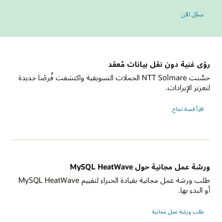
في منتدى MySQL العالمي
سجِّل الآن
رؤى غنية دون نقل بيانات مُعقد
حسَّنت NTT Solmare الحملات التسويقية واكتشفت فُرصًا جديدة
لتعزيز الإيرادات.
NTT
اقرأ قصة نجاح
Solmare
ورشة عمل مجانية حول MySQL HeatWave
طلب ورشة عمل مجانية بقيادة الخبراء لتقييم MySQL HeatWave
أو البدء بها.
طلب ورشة عمل مجانية