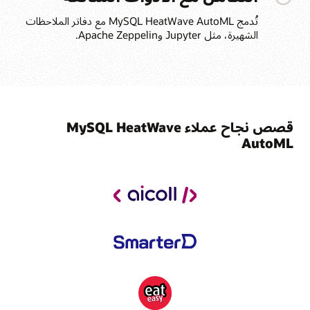
تُدمج MySQL HeatWave AutoML مع دفاتر الملاحظات
الشهيرة، مثل Jupyter وApache Zeppelin.
قصص نجاح عملاء MySQL HeatWave
AutoML