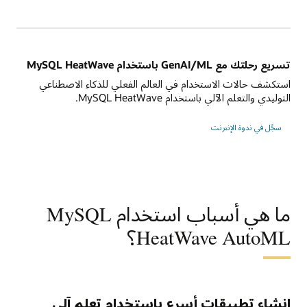
تسريع رحلتك مع GenAI/ML باستخدام MySQL HeatWave
استكشف حالات الاستخدام في العالم الفعلي للذكاء الاصطناعي
التوليدي والتعلم الآلي باستخدام MySQL HeatWave.
تسريع
سجِّل في ندوة الإنترنت
رحلتك
في
GenAI/ML
باستخدام
MySQL
HeatWave
ما هي أسباب استخدام MySQL
HeatWave AutoML؟
إنشاء تطبيقات أسرع باستخدام تعلم آلي