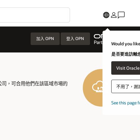
加入 OPN
登入 OPN
Would you like
是否要造訪離您
Visit Oracl
實體的公司，可合用他們在該區域市場的
不用了，謝
See this page f