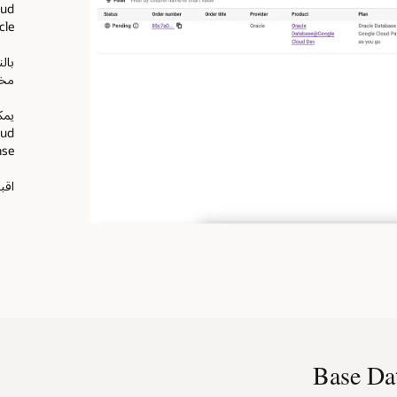
le.
مخصصة
 License
اقبل العرض 