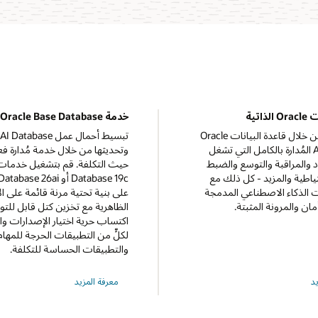
ذاتية
خدمة Oracle Base Database
قلل الإدارة من خلال قاعدة البيانات Oracle
تبسيط أحمال عمل tabase
AI Database المُدارة بالكامل التي تشغل
وتحديثها من خلال خدمة مُدارة فع
داد والمراقبة والتوسع والضبط
ياطية والمزيد - كل ذلك مع
Database 19c أو se 26ai
ت الذكاء الاصطناعي المدمجة
على بنية تحتية مرنة قائمة على ال
مان والمرونة المثبتة.
الظاهرية مع تخزين كتل قابل للت
اكتساب حرية اختيار الإصدارات و
لكلٍّ من التطبيقات الحرجة للمهام
والتطبيقات الحساسة للتكلفة.
حول
د
معرفة المزيد
Oracle
Base
A
Database
Service‏