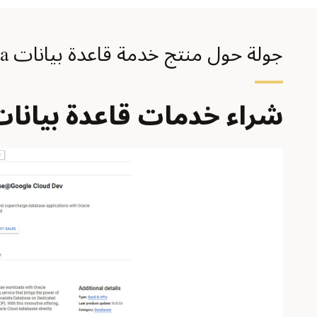
جولة حول منتج خدمة قاعدة بيانات Exadata
شراء خدمات قاعدة بيانات Oracle ونشرها واستخدامها داخل le Cloud