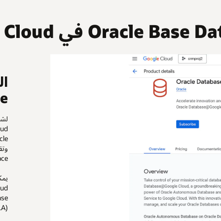
ce
ce.
(ULA).