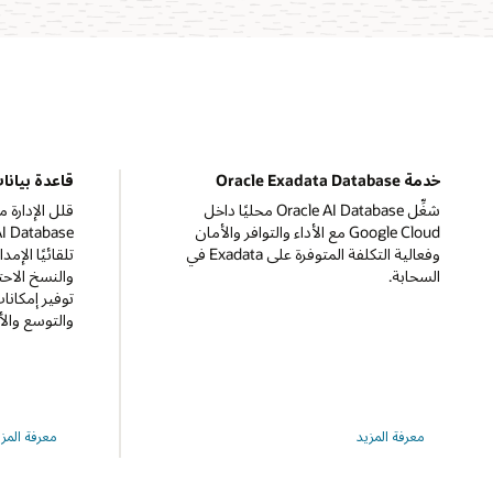
خدمة Oracle Exadata Database
قاعدة بيانات Oracle ال
شغِّل Oracle AI Database محليًا داخل
Google Cloud مع الأداء والتوافر والأمان
وفعالية التكلفة المتوفرة على Exadata في
تلقائيًا الإم
السحابة.
والنسخ الاحت
توفير إمكانا
والتوسع والأ
عن
عن
معرفة المزيد
معرفة المزي
Oracle
Oracle
utonomous
Exadata
Database
Database‏
Service