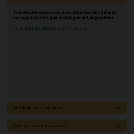
Trouvez des ressources pour faire face aux défis et
aux opportunités que le changement engendrera.
Visiter le Centre de ressources d’hôtellerie
Développer vos capacités
Accédez à des partenaires, des services et des
Partagez vos connaissances
intégrations pour répondre aux nouvelles tendances
et à l’évolution des besoins de l’entreprise.