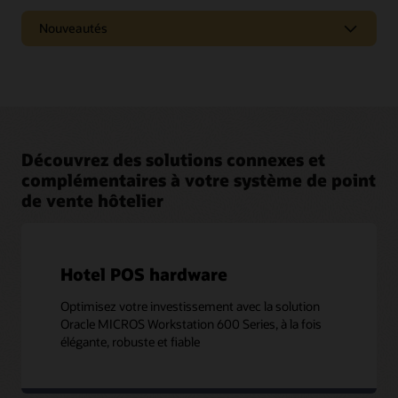
Plongez dans les webcasts et podcasts et découvrez
Découvrir les intégrations
Nouveautés
les dernières tendances du marché, les nouveaux
produits, ainsi que des « conseils et astuces » pour
tirer le meilleur parti des solutions Oracle.
Découvrez les nouvelles fonctionnalités disponibles
dans chaque version de la solution.
Regarder et écouter
Voir les notes de version
Découvrez des solutions connexes et
complémentaires à votre système de point
de vente hôtelier
Hotel POS hardware
Optimisez votre investissement avec la solution
Oracle MICROS Workstation 600 Series, à la fois
élégante, robuste et fiable