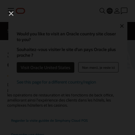
Menu
Contacter
Close
un
Solutions
Secteurs
expert en
Would you like to visit an Oracle country site closer
hôtellerie
to you?
Souhaitez-vous visiter le site d’un pays Oracle plus
Système de point de vente d'hôtel :
proche ?
Oracle MICROS Simphony
Visit Oracle United States
Non merci, je reste ici
See this page for a different country/region
Découvrez comment le système de point de vente (POS) d'Oracle
pour les restaurants, les bars, les cafés et les restaurants orchestre
les opérations de restauration et les fonctions de back office,
améliorant ainsi l'expérience des clients dans les hôtels, les
complexes hôteliers et les casinos.
Regarder la visite guidée de Simphony Cloud POS
Demander une démo