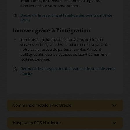
importantes, de remises et d’autres exceptions,
directement sur votre smartphone.
Découvrir le reporting et l'analyse des points de vente
(PDF)
Innover grâce à l'intégration
Introduisez rapidement de nouveaux produits et
services en intégrant des solutions tierces à partir de
notre vaste réseau de partenaires. Nos API sont
publiques afin que les équipes puissent démarrer en
toute autonomie.
Découvrir les intégrations du système de point de vente
hôtelier
Commande mobile avec Oracle
Commande mobile avec Oracle
Hospitality POS Hardware