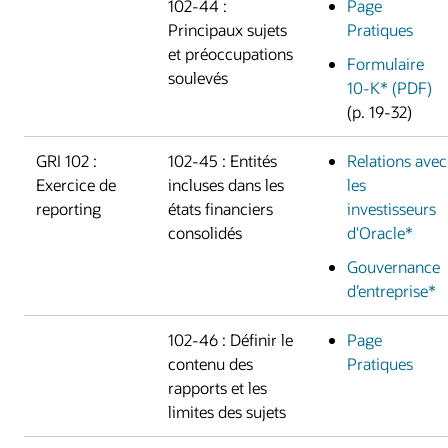
102-44 :
Page
Principaux sujets
Pratiques
et préoccupations
Formulaire
soulevés
10-K* (PDF)
(p. 19-32)
GRI 102 :
102-45 : Entités
Relations avec
Exercice de
incluses dans les
les
reporting
états financiers
investisseurs
consolidés
d'Oracle*
Gouvernance
d’entreprise*
102-46 : Définir le
Page
contenu des
Pratiques
rapports et les
limites des sujets