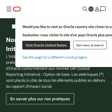
Menu
Would you like to visit an Oracle country site closer to 
Philanthropie
Souhaitez-vous visiter le site d’un pays Oracle plus pro
Normes du Global Reporting
Visit Oracle United States
Non merci, je reste ici
Initiative (GRI)
L'index de contenu du GRI fournit un aperçu des
See this page for a different country/region
pratiques de reporting de la citoyenneté d'entreprise
d'Oracle conformément aux normes GRI (Global
Reporting Initiative) : Option de base. Les astérisques (*)
sont placés à côté de tous les éléments publiés en dehors
du rapport d'impact social.
En savoir plus sur nos pratiques