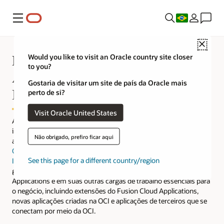
Menu
Close
Por que o Oracle Fusion Cloud
Would you like to visit an Oracle country site closer
to you?
Applications e a Oracle Cloud
Gostaria de visitar um site de país da Oracle mais
Infrastructure são melhores juntos
perto de si?
Visit Oracle United States
A Oracle fornece aplicações de negócios em nuvem e
infraestrutura em uma plataforma segura e conectada que ajuda
Não obrigado, prefiro ficar aqui
a executar todas as áreas funcionais da sua empresa. Como o
Oracle Fusion Cloud Applications
é executado na
Oracle Cloud
See this page for a different country/region
Infrastructure (OCI)
, você pode unificar facilmente a segurança, a
governança e o gerenciamento de dados no Fusion Cloud
Applications e em suas outras cargas de trabalho essenciais para
o negócio, incluindo extensões do Fusion Cloud Applications,
novas aplicações criadas na OCI e aplicações de terceiros que se
conectam por meio da OCI.