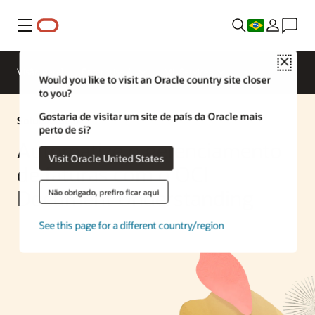
Menu
Close
Visão geral
Enterprise AI
ML Services
Would you like to visit an Oracle country site closer
to you?
Gostaria de visitar um site de país da Oracle mais
Solução de IA
perto de si?
Automatize o gerenciamento
Visit Oracle United States
de faturas com o OCI
Document Understanding
Não obrigado, prefiro ficar aqui
See this page for a different country/region