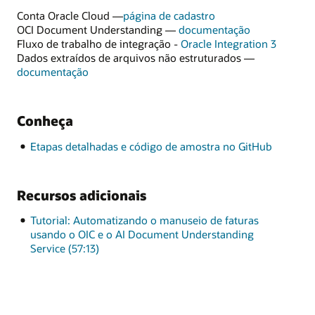
Conta Oracle Cloud —
página de cadastro
para
OCI Document Understanding —
documentação
OCI
Fluxo de trabalho de integração -
Oracle Integration 3
Document
Dados extraídos de arquivos não estruturados —
para
Understandi
documentação
dados
extraídos
de
Conheça
arquivos
não
Etapas detalhadas e código de amostra no GitHub
estruturados
Recursos adicionais
Tutorial: Automatizando o manuseio de faturas
usando o OIC e o AI Document Understanding
Service (57:13)