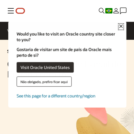
Menu
Close
Visão geral
Enterprise AI
ML Services
Would you like to visit an Oracle country site closer
to you?
Gostaria de visitar um site de país da Oracle mais
Solução de IA
perto de si?
Gerencie Tickets de E-mail de
Visit Oracle United States
Entrada com IA
Não obrigado, prefiro ficar aqui
See this page for a different country/region