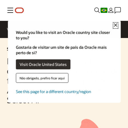
Menu
Close
Visão geral
Enterprise AI
ML Services
Would you like to visit an Oracle country site closer
to you?
Gostaria de visitar um site de país da Oracle mais
Solução de IA
perto de si?
Fale com a IA sobre seus
Visit Oracle United States
dados usando a transcrição de
fala em tempo real via Oracle
Não obrigado, prefiro ficar aqui
Autonomous AI Database
See this page for a different country/region
Select AI