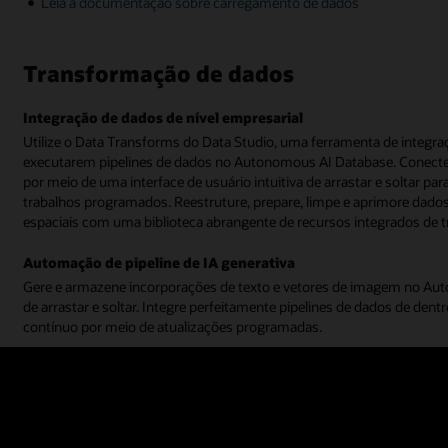
Leia a documentação sobre carregamento de dados
Transformação de dados
Integração de dados de nível empresarial
Utilize o Data Transforms do Data Studio, uma ferramenta de integr
executarem pipelines de dados no Autonomous AI Database. Conecte
por meio de uma interface de usuário intuitiva de arrastar e soltar p
trabalhos programados. Reestruture, prepare, limpe e aprimore dados p
espaciais com uma biblioteca abrangente de recursos integrados de
Automação de pipeline de IA generativa
Gere e armazene incorporações de texto e vetores de imagem no Aut
de arrastar e soltar. Integre perfeitamente pipelines de dados de dent
contínuo por meio de atualizações programadas.
Assista à demonstração de transformação de dados (4:00)
Leia a documentação sobre conexões de dados