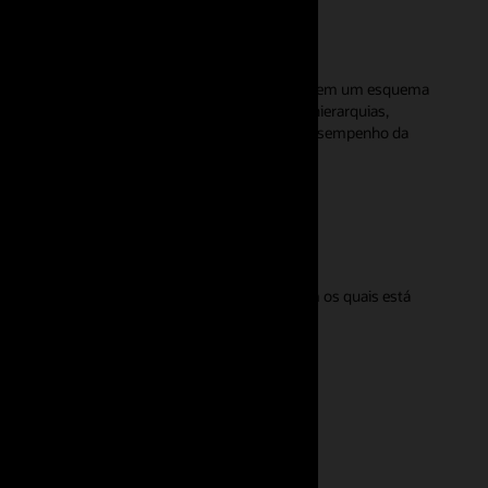
des comerciais relacionadas derivadas de dados em um esquema
delo semântico comum sobre seus dados para hierarquias,
modelo em várias aplicações de análise, com o desempenho da
.
ivos do Microsoft Excel e do Google Sheet com os quais está
tonomous AI Database .
e para Excel
e para Google Sheets