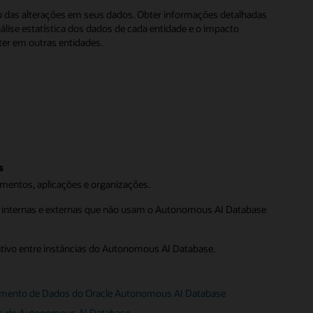
o das alterações em seus dados. Obter informações detalhadas
álise estatística dos dados de cada entidade e o impacto
ter em outras entidades.
s
mentos, aplicações e organizações.
 internas e externas que não usam o Autonomous AI Database
tivo entre instâncias do Autonomous AI Database.
hamento de Dados do Oracle Autonomous AI Database
os do Autonomous AI Database