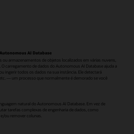
o Autonomous AI Database
lhas ou armazenamentos de objetos localizados em várias nuvens,
d. O carregamento de dados do Autonomous AI Database ajuda a
 ingerir todos os dados na sua instância. Ele detectará
a, etc. — um processo que normalmente é demorado se você
 linguagem natural do Autonomous AI Database. Em vez de
cutar tarefas complexas de engenharia de dados, como
 e/ou remover colunas.