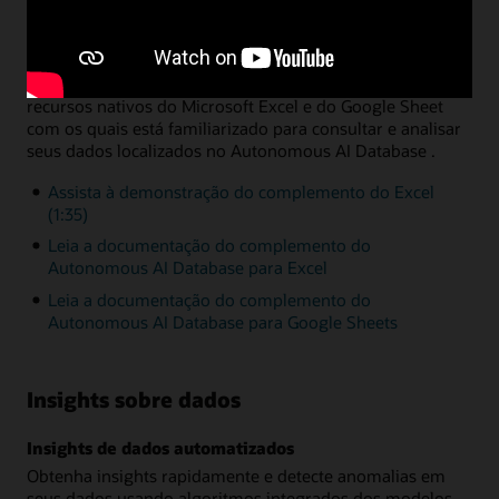
Análise de dados via Microsoft Excel ou Google
Sheets
Um complemento simples permite que você aproveite os
recursos nativos do Microsoft Excel e do Google Sheet
com os quais está familiarizado para consultar e analisar
seus dados localizados no Autonomous AI Database .
Assista à demonstração do complemento do Excel
(1:35)
Leia a documentação do complemento do
Autonomous AI Database para Excel
Leia a documentação do complemento do
Autonomous AI Database para Google Sheets
Insights sobre dados
Insights de dados automatizados
Obtenha insights rapidamente e detecte anomalias em
seus dados usando algoritmos integrados dos modelos