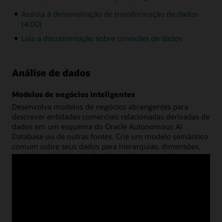
Assista à demonstração de transformação de dados
(4:00)
Leia a documentação sobre conexões de dados
Análise de dados
Modelos de negócios inteligentes
Desenvolva modelos de negócios abrangentes para
descrever entidades comerciais relacionadas derivadas de
dados em um esquema do Oracle Autonomous AI
Database ou de outras fontes. Crie um modelo semântico
comum sobre seus dados para hierarquias, dimensões,
medidas e cálculos. Você pode então compartilhar esse
modelo em várias aplicações de análise, com o
desempenho da consulta totalmente otimizado pelo
Oracle Autonomous AI Database .
Assista à demonstração de análise de dados (8:46)
Leia a documentação sobre análise de dados