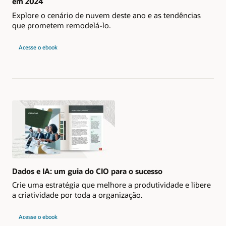
em 2024
Explore o cenário de nuvem deste ano e as tendências
que prometem remodelá-lo.
e
Acesse o ebook
conheça
10
tendências
de
nuvem
que
os
CIOs
devem
acompanhar
em
2024
Dados e IA: um guia do CIO para o sucesso
Crie uma estratégia que melhore a produtividade e libere
a criatividade por toda a organização.
e
Acesse o ebook
leia
o