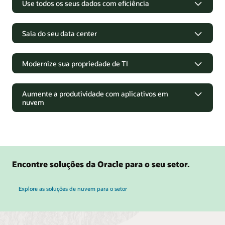
Use todos os seus dados com eficiência
Saia do seu data center
Modernize sua propriedade de TI
Aumente a produtividade com aplicativos em
nuvem
Encontre soluções da Oracle para o seu setor.
Uma plataforma de dados moderna
Explore as soluções de nuvem para o setor
Simplifique o ciclo de vida de dados de ponta a ponta e
forneça insights com mais rapidez com uma única
Oracle Cloud Infrastructure
plataforma que ajuda você a coletar, selecionar e gerenciar