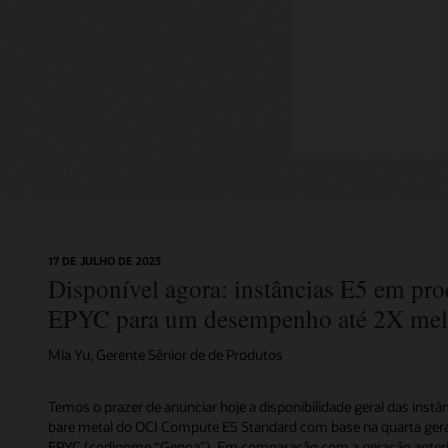
Explore
Explore
17 DE JULHO DE 2023
Disponível agora: instâncias E5 em p
EPYC para um desempenho até 2X mel
Mia Yu, Gerente Sênior de de Produtos
Temos o prazer de anunciar hoje a disponibilidade geral das instâ
bare metal do OCI Compute E5 Standard com base na quarta ge
EPYC (codinome “Genoa”). Em comparação com a geração anterio