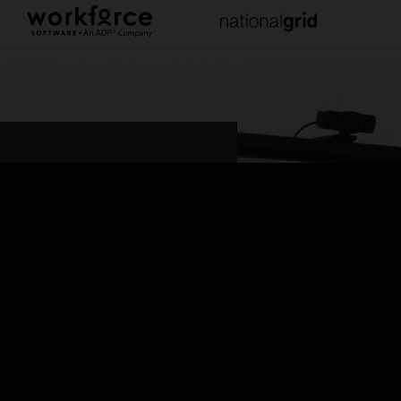
nta do desempenho,
 e segurança
ficativo que nosso negócio já viu,
ndimento. Exploramos várias
tal para nos ajudar a dimensionar
 de nossos novos usuários”.