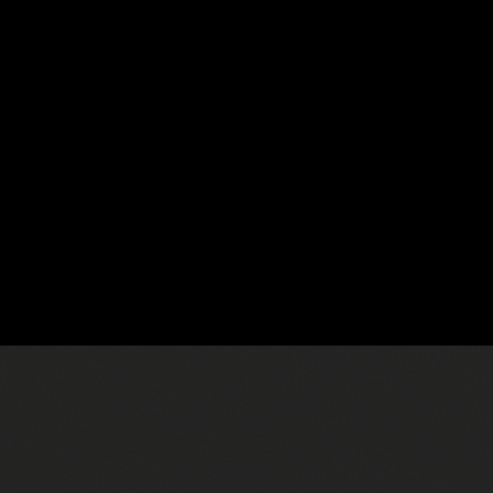
da OCI
E
 no mundo real com arquiteturas seguras, escaláveis ​​e