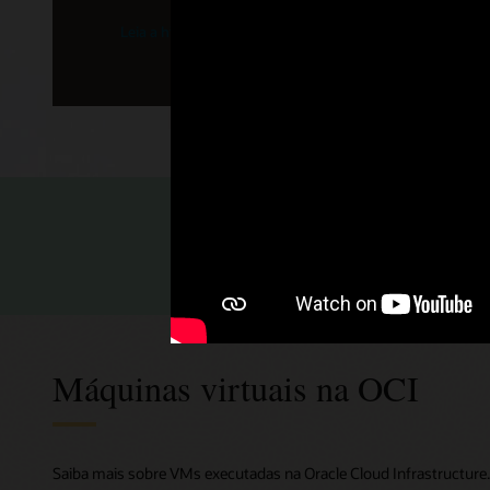
Leia a história da Zoom
Estudos de casos técnicos 
Melhore as implementações de clientes
distribuídas geograficamente.
Máquinas virtuais na OCI
Saiba mais sobre VMs executadas na Oracle Cloud Infrastructure.