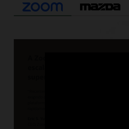
A Zoom escolhe a OCI por co
escalabilidade, confiabilidade
superior na nuvem
“Recentemente, experimentamos o crescimento mais signi
exigindo aumentos maciços em nossa capacidade de ate
plataformas e a Oracle Cloud Infrastructure foi fundamen
rapidamente nossa capacidade e atender às necessidades
Eric S. Yuan
CEO, Zoom