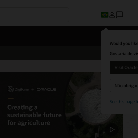
Would you like
Gostaria de vi
Visit Oracl
Não obrigado
See this page f