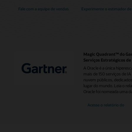
Fale com a equipe de vendas
Experimente o estimador de
Magic Quadrant™ do Gar
Serviços Estratégicos 
A Oracle é a única hiperes
mais de 150 serviços de I
nuvem públicos, dedicados
lugar do mundo. Leia o rela
Oracle foi nomeada uma das
para
Acesse o relatório do
Magic
Quadrant
do
Gartner
de
2024