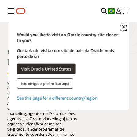
Menu
Close
Would you like to visit an Oracle country site closer
to you?
Oracle Fusion Cloud
Gostaria de visitar um site de país da Oracle mais
perto de si?
Marketing
Visit Oracle United States
O Oracle Fusion Cloud Marketing ajuda
Não obrigado, prefiro ficar aqui
as organizações a passarem da
execução de campanhas para a
See this page for a different country/region
orquestração agêntica do crescimento.
Ao combinar dados unificados de
clientes e empresariais, orquestração de
marketing, agentes de IA e aplicações
agênticas, o Oracle Marketing ajuda as
equipes a identificar demanda
verificada, lançar programas de
crescimento coordenados, alinhar-se