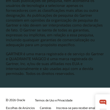
em suas publicações de pesquisa, nem aconselha os
usuários de tecnologia a selecionar apenas os
fornecedores com as classificações mais altas ou outra
designação. As publicações de pesquisa do Gartner
consistem em opiniões da organização de pesquisa do
Gartner e não devem ser interpretadas como declarações
de fato. O Gartner se isenta de todas as garantias,
expressas ou implícitas, em relação a essa pesquisa,
incluindo quaisquer garantias de comercialização ou
adequação para um propósito específico.
GARTNER é uma marca registrada e de serviço do Gartner
e QUADRANTE MÁGICO é uma marca registrada do
Gartner, Inc. e/ou de suas afiliadas nos EUA e
internacionalmente e são usadas aqui com a devida
permissão. Todos os direitos reservados.
© 2026 Oracle
Termos de Uso e Privacidade
Escolhas de Anúncios
Carreiras
Inscreva-se para receber emails