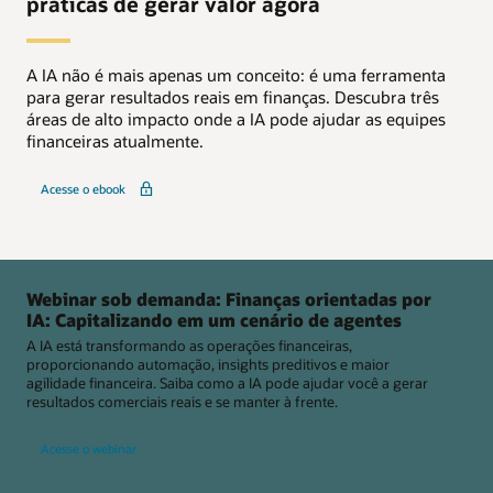
práticas de gerar valor agora
A IA não é mais apenas um conceito: é uma ferramenta
para gerar resultados reais em finanças. Descubra três
áreas de alto impacto onde a IA pode ajudar as equipes
financeiras atualmente.
Acesse o ebook
Webinar sob demanda: Finanças orientadas por
IA: Capitalizando em um cenário de agentes
A IA está transformando as operações financeiras,
proporcionando automação, insights preditivos e maior
agilidade financeira. Saiba como a IA pode ajudar você a gerar
resultados comerciais reais e se manter à frente.
Acesse o webinar