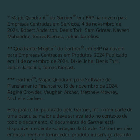
tecnologia de IA ajudam a criar integridade de dados em
todos os seus dados mestres.
™
®
* Magic Quadrant
do Gartner
em ERP na nuvem para
Explore o Enterprise Performance Management
Empresas Centradas em Serviços, 4 de novembro de
2024. Robert Anderson, Denis Torii, Sam Grinter, Naveen
Mahendra, Tomas Kienast, Johan Jartelius.
™
®
** Quadrante Mágico
do Gartner
em ERP na nuvem
para Empresas Centradas em Produtos, 2024 Publicado
em 11 de novembro de 2024. Dixie John, Denis Torii,
Johan Jartelius, Tomas Kienast.
®
*** Gartner
, Magic Quadrant para Software de
Planejamento Financeiro, 18 de novembro de 2024.
Regina Crowder, Vaughan Archer, Matthew Mowrey,
Michelle Carlsen.
Este gráfico foi publicado pelo Gartner, Inc. como parte de
uma pesquisa maior e deve ser avaliado no contexto de
todo o documento. O documento do Gartner está
disponível mediante solicitação da Oracle. *O Gartner não
endossa nenhum fornecedor, produto ou serviço descrito