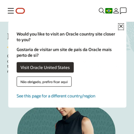
Menu
Close
Estratégias para CFOs
Would you like to visit an Oracle country site closer
to you?
Gostaria de visitar um site de país da Oracle mais
perto de si?
Os
CFOs
de hoje devem impulsionar a lucratividade sem limitar o
crescimento. Para isso, eles podem se beneficiar de IA, análises e
tomada de decisões com base em insights para ajudar a otimizar
Visit Oracle United States
recursos, reduzir riscos e permitir resiliência a longo prazo.
Não obrigado, prefiro ficar aqui
See this page for a different country/region